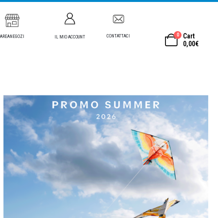
0
Cart
CONTATTACI
AREANEGOZI
IL MIO ACCOUNT
0,00
€