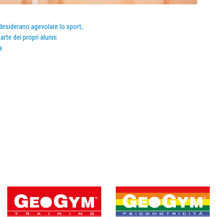
e desiderano agevolare lo sport,
arte dei propri alunni
a