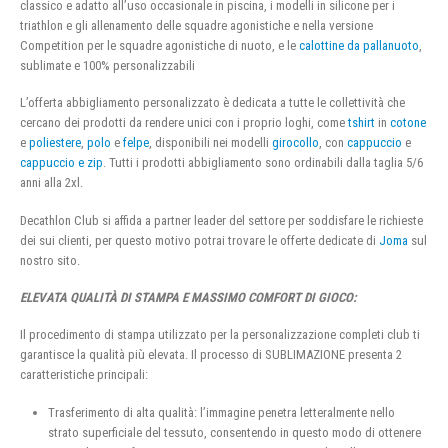
classico e adatto all’uso occasionale in piscina, i modelli in silicone per i
triathlon e gli allenamento delle squadre agonistiche e nella versione
Competition per le squadre agonistiche di nuoto, e le
calottine da pallanuoto
,
sublimate e 100% personalizzabili
L’offerta abbigliamento personalizzato è dedicata a tutte le collettività che
cercano dei prodotti da rendere unici con i proprio loghi, come
tshirt
in
cotone
e
poliestere
,
polo
e
felpe
, disponibili nei modelli
girocollo
, con
cappuccio
e
cappuccio e zip
. Tutti i prodotti abbigliamento sono ordinabili dalla taglia 5/6
anni alla 2xl.
Decathlon Club si affida a partner leader del settore per soddisfare le richieste
dei sui clienti, per questo motivo potrai trovare le offerte dedicate di
Joma
sul
nostro sito.
ELEVATA QUALITÀ DI STAMPA E MASSIMO COMFORT DI GIOCO:
Il procedimento di stampa utilizzato per la personalizzazione completi club ti
garantisce la qualità più elevata. Il processo di SUBLIMAZIONE presenta 2
caratteristiche principali:
Trasferimento di alta qualità: l’immagine penetra letteralmente nello
strato superficiale del tessuto, consentendo in questo modo di ottenere