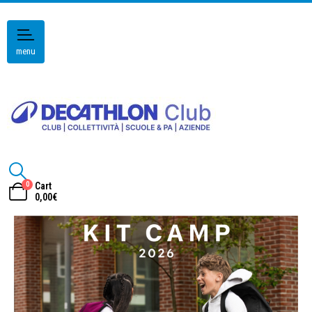
menu
0
Cart
0,00
€