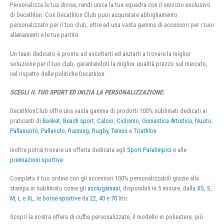
Personalizza la tua divisa, rendi unica la tua squadra con il servizio esclusivo
di Decathlon. Con Decathlon Club puoi acquistare abbigliamento
personalizzato per il tuo club, oltre ad una vasta gamma di accessori per i tuoi
allenamenti e le tue partite.
Un team dedicato è pronto ad ascoltarti ed aiutarti a trovare la miglior
soluzione per il tuo club, garantendoti la miglior qualità prezzo sul mercato,
nel rispetto delle politiche Decathlon.
SCEGLI IL TUO SPORT ED INIZIA LA PERSONALIZZAZIONE:
DecathlonClub offre una vasta gamma di prodotti 100% sublimati dedicati ai
praticanti di
Basket
,
Beach sport
,
Calcio
,
Ciclismo
,
Ginnastica Artistica
,
Nuoto
,
Pallanuoto
,
Pallavolo
,
Running
,
Rugby
,
Tennis
e
Triathlon
.
Inoltre potrai trovare un offerta dedicata agli
Sport Paralimpici
e alle
premiazioni sportive
Completa il tuo ordine con gli accessori 100% personalizzabili grazie alla
stampa in sublimato come gli
asciugamani
, disponibili in 5 misure, dalla
XS
,
S
,
M
,
L
e
XL
, le
borse sportive
da
22
,
40
e
70
litri.
Scopri la nostra offera di cuffie personalizzate, il modello in poliestere, più