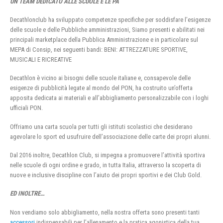
UN TEAM DEDICATO ALLE SCUOLE E LE PA
Decathlonclub ha sviluppato competenze specifiche per soddisfare l’esigenze
delle scuole e delle Pubbliche amministrazioni, Siamo presenti e abilitati nei
principali marketplace della Pubblica Amministrazione e in particolare sul
MEPA di Consip, nei seguenti bandi: BENI: ATTREZZATURE SPORTIVE,
MUSICALI E RICREATIVE
Decathlon è vicino ai bisogni delle scuole italiane e, consapevole delle
esigenze di pubblicità legate al mondo del PON, ha costruito un’offerta
apposita dedicata ai materiali e all’abbigliamento personalizzabile con i loghi
ufficiali PON.
Offriamo una carta scuola per tutti gli istituti scolastici che desiderano
agevolare lo sport ed usufruire dell’associazione delle carte dei propri alunni.
Dal 2016 inoltre, Decathlon Club, si impegna a promuovere l’attività sportiva
nelle scuole di ogni ordine e grado, in tutta Italia, attraverso la scoperta di
nuove e inclusive discipline con l’aiuto dei propri sportivi e dei Club Gold.
ED INOLTRE…
Non vendiamo solo abbigliamento, nella nostra offerta sono presenti tanti
accessori
indispensabili per l’allenamento e la pratica agonistica della tua