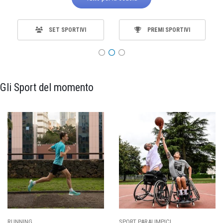
SET SPORTIVI
PREMI SPORTIVI
Gli Sport del momento
ING
SPORT PARALIMPICI
CALCI