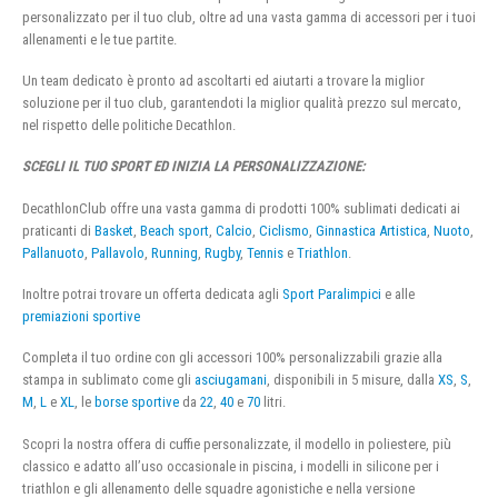
personalizzato per il tuo club, oltre ad una vasta gamma di accessori per i tuoi
allenamenti e le tue partite.
Un team dedicato è pronto ad ascoltarti ed aiutarti a trovare la miglior
soluzione per il tuo club, garantendoti la miglior qualità prezzo sul mercato,
nel rispetto delle politiche Decathlon.
SCEGLI IL TUO SPORT ED INIZIA LA PERSONALIZZAZIONE:
DecathlonClub offre una vasta gamma di prodotti 100% sublimati dedicati ai
praticanti di
Basket
,
Beach sport
,
Calcio
,
Ciclismo
,
Ginnastica Artistica
,
Nuoto
,
Pallanuoto
,
Pallavolo
,
Running
,
Rugby
,
Tennis
e
Triathlon
.
Inoltre potrai trovare un offerta dedicata agli
Sport Paralimpici
e alle
premiazioni sportive
Completa il tuo ordine con gli accessori 100% personalizzabili grazie alla
stampa in sublimato come gli
asciugamani
, disponibili in 5 misure, dalla
XS
,
S
,
M
,
L
e
XL
, le
borse sportive
da
22
,
40
e
70
litri.
Scopri la nostra offera di cuffie personalizzate, il modello in poliestere, più
classico e adatto all’uso occasionale in piscina, i modelli in silicone per i
triathlon e gli allenamento delle squadre agonistiche e nella versione