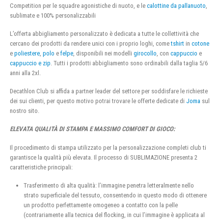
Competition per le squadre agonistiche di nuoto, e le
calottine da pallanuoto
,
sublimate e 100% personalizzabili
L’offerta abbigliamento personalizzato è dedicata a tutte le collettività che
cercano dei prodotti da rendere unici con i proprio loghi, come
tshirt
in
cotone
e
poliestere
,
polo
e
felpe
, disponibili nei modelli
girocollo
, con
cappuccio
e
cappuccio e zip
. Tutti i prodotti abbigliamento sono ordinabili dalla taglia 5/6
anni alla 2xl.
Decathlon Club si affida a partner leader del settore per soddisfare le richieste
dei sui clienti, per questo motivo potrai trovare le offerte dedicate di
Joma
sul
nostro sito.
ELEVATA QUALITÀ DI STAMPA E MASSIMO COMFORT DI GIOCO:
Il procedimento di stampa utilizzato per la personalizzazione completi club ti
garantisce la qualità più elevata. Il processo di SUBLIMAZIONE presenta 2
caratteristiche principali:
Trasferimento di alta qualità: l’immagine penetra letteralmente nello
strato superficiale del tessuto, consentendo in questo modo di ottenere
un prodotto perfettamente omogeneo a contatto con la pelle
(contrariamente alla tecnica del flocking, in cui l’immagine è applicata al