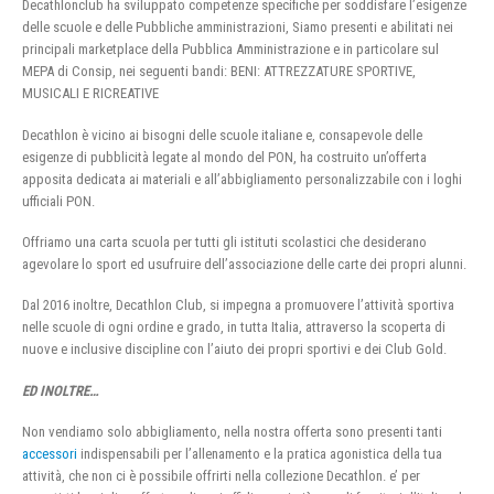
Decathlonclub ha sviluppato competenze specifiche per soddisfare l’esigenze
delle scuole e delle Pubbliche amministrazioni, Siamo presenti e abilitati nei
principali marketplace della Pubblica Amministrazione e in particolare sul
MEPA di Consip, nei seguenti bandi: BENI: ATTREZZATURE SPORTIVE,
MUSICALI E RICREATIVE
Decathlon è vicino ai bisogni delle scuole italiane e, consapevole delle
esigenze di pubblicità legate al mondo del PON, ha costruito un’offerta
apposita dedicata ai materiali e all’abbigliamento personalizzabile con i loghi
ufficiali PON.
Offriamo una carta scuola per tutti gli istituti scolastici che desiderano
agevolare lo sport ed usufruire dell’associazione delle carte dei propri alunni.
Dal 2016 inoltre, Decathlon Club, si impegna a promuovere l’attività sportiva
nelle scuole di ogni ordine e grado, in tutta Italia, attraverso la scoperta di
nuove e inclusive discipline con l’aiuto dei propri sportivi e dei Club Gold.
ED INOLTRE…
Non vendiamo solo abbigliamento, nella nostra offerta sono presenti tanti
accessori
indispensabili per l’allenamento e la pratica agonistica della tua
attività, che non ci è possibile offrirti nella collezione Decathlon. e’ per