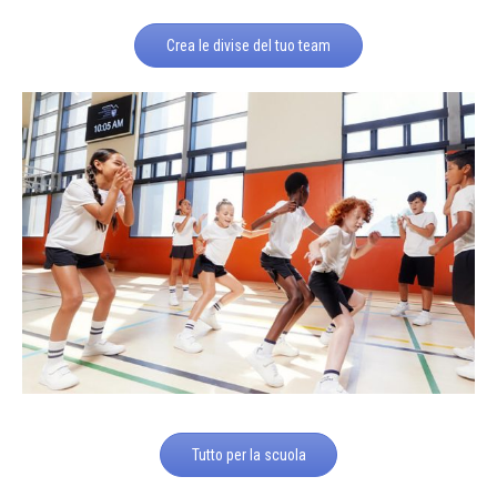
Crea le divise del tuo team
Tutto per la scuola