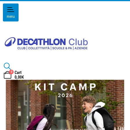
menu
0
Cart
0,00
€