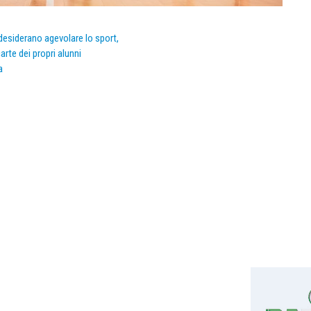
e desiderano agevolare lo sport,
arte dei propri alunni
a