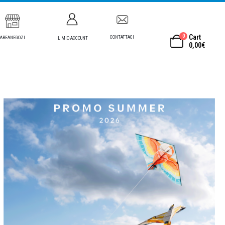
0
Cart
CONTATTACI
AREANEGOZI
IL MIO ACCOUNT
0,00
€