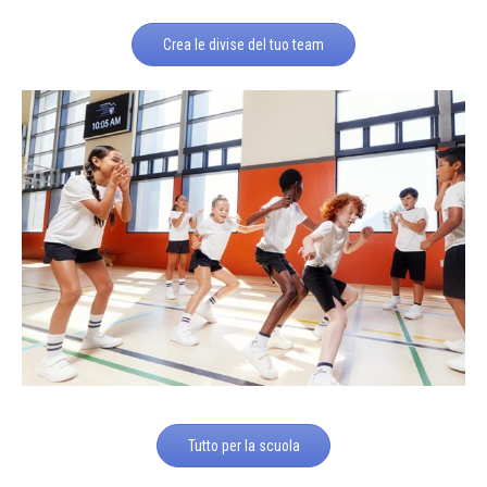
Crea le divise del tuo team
Tutto per la scuola