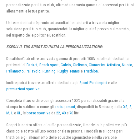
personalizzato per il tuo club, oltre ad una vasta gamma di accessori per i tuoi
allenamenti e le tue partite.
Un team dedicato è pronto ad ascoltarti ed aiutarti a trovare la miglior
soluzione per il tuo club, garantendoti la miglior qualità prezzo sul mercato,
nel rispetto delle politiche Decathlon.
SCEGLI IL TUO SPORT ED INIZIA LA PERSONALIZZAZIONE:
DecathlonClub offre una vasta gamma di prodotti 100% sublimati dedicati ai
praticanti di
Basket
,
Beach sport
,
Calcio
,
Ciclismo
,
Ginnastica Artistica
,
Nuoto
,
Pallanuoto
,
Pallavolo
,
Running
,
Rugby
,
Tennis
e
Triathlon
.
Inoltre potrai trovare un offerta dedicata agli
Sport Paralimpici
e alle
premiazioni sportive
Completa il tuo ordine con gli accessori 100% personalizzabili grazie alla
stampa in sublimato come gli
asciugamani
, disponibili in 5 misure, dalla
XS
,
S
,
M
,
L
e
XL
, le
borse sportive
da
22
,
40
e
70
litri.
Scopri la nostra offera di cuffie personalizzate, il modello in poliestere, più
classico e adatto all’uso occasionale in piscina, i modelli in silicone per i
triathlon e gli allenamento delle squadre agonistiche e nella versione