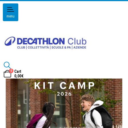
menu
0
Cart
0,00
€