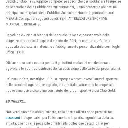
Decathlonclub ha sviluppato competenze specifiche per soddisfare l’esigenze
delle scuole e delle Pubbliche amministrazioni, Siamo presenti e abilitati nei
principali marketplace della Pubblica Amministrazione e in particolare sul
MEPA di Consip, nei seguenti bandi: BENI: ATTREZZATURE SPORTIVE,
MUSICALI E RICREATIVE
Decathlon è vicino ai bisogni delle scuole italiane e, consapevole delle
esigenze di pubblicità legate al mondo del PON, ha costruito un’offerta
apposita dedicata ai materiali e all’abbigliamento personalizzabile con i loghi
ufficiali PON.
Offriamo una carta scuola per tutti gli istituti scolastici che desiderano
agevolare lo sport ed usufruire dell’associazione delle carte dei propri alunni.
Dal 2016 inoltre, Decathlon Club, si impegna a promuovere l’attività sportiva
nelle scuole di ogni ordine e grado, in tutta Italia, attraverso la scoperta di
nuove e inclusive discipline con l’aiuto dei propri sportivi e dei Club Gold.
ED INOLTRE…
Non vendiamo solo abbigliamento, nella nostra offerta sono presenti tanti
accessori
indispensabili per l’allenamento e la pratica agonistica della tua
attività, che non ci è possibile offrirti nella collezione Decathlon. e’ per