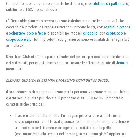
Competition per le squadre agonistiche di nuoto, e le
calottine da pallanuoto
,
sublimate e 100% personalizzabili
L’offerta abbigliamento personalizzato è dedicata a tutte le collettività che
cercano dei prodotti da rendere unici con i proprio loghi, come
tshirt
in
cotone
e
poliestere
,
polo
e
felpe
, disponibili nei modelli
girocollo
, con
cappuccio
e
cappuccio e zip
. Tutti i prodotti abbigliamento sono ordinabili dalla taglia 5/6
anni alla 2xl.
Decathlon Club si affida a partner leader del settore per soddisfare le richieste
dei sui clienti, per questo motivo potrai trovare le offerte dedicate di
Joma
sul
nostro sito.
ELEVATA QUALITÀ DI STAMPA E MASSIMO COMFORT DI GIOCO:
Il procedimento di stampa utilizzato per la personalizzazione completi club ti
garantisce la qualità più elevata. Il processo di SUBLIMAZIONE presenta 2
caratteristiche principali:
Trasferimento di alta qualità: l’immagine penetra letteralmente nello
strato superficiale del tessuto, consentendo in questo modo di ottenere
un prodotto perfettamente omogeneo a contatto con la pelle
(contrariamente alla tecnica del flocking, in cui l’immagine è applicata al