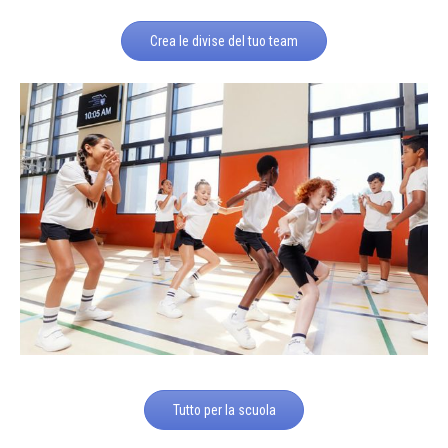
Crea le divise del tuo team
Tutto per la scuola