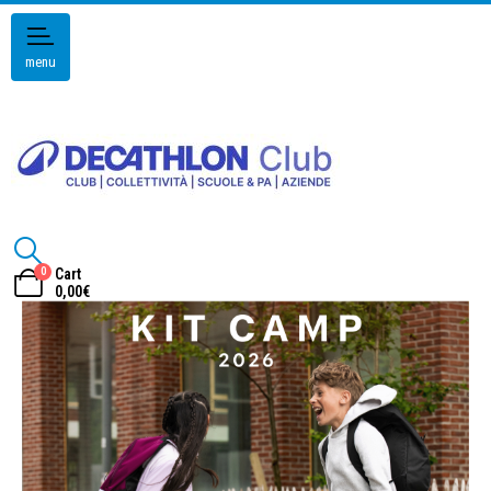
menu
0
Cart
0,00
€