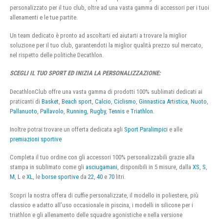
personalizzato per il tuo club, oltre ad una vasta gamma di accessori per i tuoi
allenamenti e le tue partite.
Un team dedicato è pronto ad ascoltarti ed aiutarti a trovare la miglior
soluzione per il tuo club, garantendoti la miglior qualità prezzo sul mercato,
nel rispetto delle politiche Decathlon.
SCEGLI IL TUO SPORT ED INIZIA LA PERSONALIZZAZIONE:
DecathlonClub offre una vasta gamma di prodotti 100% sublimati dedicati ai
praticanti di
Basket
,
Beach sport
,
Calcio
,
Ciclismo
,
Ginnastica Artistica
,
Nuoto
,
Pallanuoto
,
Pallavolo
,
Running
,
Rugby
,
Tennis
e
Triathlon
.
Inoltre potrai trovare un offerta dedicata agli
Sport Paralimpici
e alle
premiazioni sportive
Completa il tuo ordine con gli accessori 100% personalizzabili grazie alla
stampa in sublimato come gli
asciugamani
, disponibili in 5 misure, dalla
XS
,
S
,
M
,
L
e
XL
, le
borse sportive
da
22
,
40
e
70
litri.
Scopri la nostra offera di cuffie personalizzate, il modello in poliestere, più
classico e adatto all’uso occasionale in piscina, i modelli in silicone per i
triathlon e gli allenamento delle squadre agonistiche e nella versione