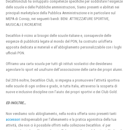
Decathlonclub ha sviluppato competenze specifiche per soddisfare l’esigenze
delle scuole e delle Pubbliche amministrazioni, Siamo presenti e abilitati nei
principali marketplace della Pubblica Amministrazione e in particolare sul
MEPA di Consip, nei seguenti bandi: BENI: ATTREZZATURE SPORTIVE,
MUSICALI E RICREATIVE
Decathlon è vicino ai bisogni delle scuole italiane e, consapevole delle
esigenze di pubblicità legate al mondo del PON, ha costruito un’offerta
apposita dedicata ai materiali e all’abbigliamento personalizzabile con i loghi
ufficiali PON.
Offriamo una carta scuola per tutti gli istituti scolastici che desiderano
agevolare lo sport ed usufruire dell’associazione delle carte dei propri alunni.
Dal 2016 inoltre, Decathlon Club, si impegna a promuovere l’attività sportiva
nelle scuole di ogni ordine e grado, in tutta Italia, attraverso la scoperta di
nuove e inclusive discipline con l’aiuto dei propri sportivi e dei Club Gold.
ED INOLTRE…
Non vendiamo solo abbigliamento, nella nostra offerta sono presenti tanti
accessori
indispensabili per l’allenamento e la pratica agonistica della tua
attività, che non ci è possibile offrirti nella collezione Decathlon. e’ per