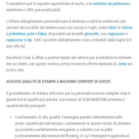
Competition per le squadre agonistiche di nuoto, e le
calottine da pallanuoto
,
sublimate e 100% personalizzabili
L’offerta abbigliamento personalizzato è dedicata a tutte le collettività che
cercano dei prodotti da rendere unici con i proprio loghi, come
tshirt
in
cotone
e
poliestere
,
polo
e
felpe
, disponibili nei modelli
girocollo
, con
cappuccio
e
cappuccio e zip
. Tutti i prodotti abbigliamento sono ordinabili dalla taglia 5/6
anni alla 2xl.
Decathlon Club si affida a partner leader del settore per soddisfare le richieste
dei sui clienti, per questo motivo potrai trovare le offerte dedicate di
Joma
sul
nostro sito.
ELEVATA QUALITÀ DI STAMPA E MASSIMO COMFORT DI GIOCO:
Il procedimento di stampa utilizzato per la personalizzazione completi club ti
garantisce la qualità più elevata. Il processo di SUBLIMAZIONE presenta 2
caratteristiche principali:
Trasferimento di alta qualità: l’immagine penetra letteralmente nello
strato superficiale del tessuto, consentendo in questo modo di ottenere
un prodotto perfettamente omogeneo a contatto con la pelle
(contrariamente alla tecnica del flocking, in cui l’immagine è applicata al