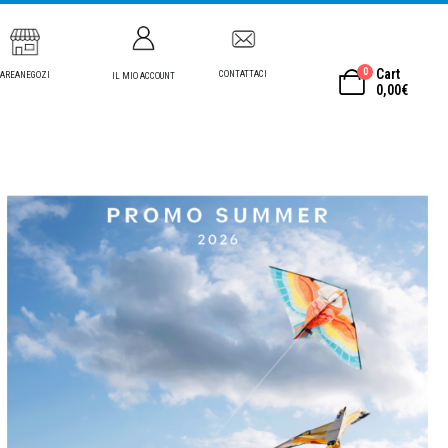
0
Cart
CONTATTACI
AREANEGOZI
IL MIO ACCOUNT
0,00
€