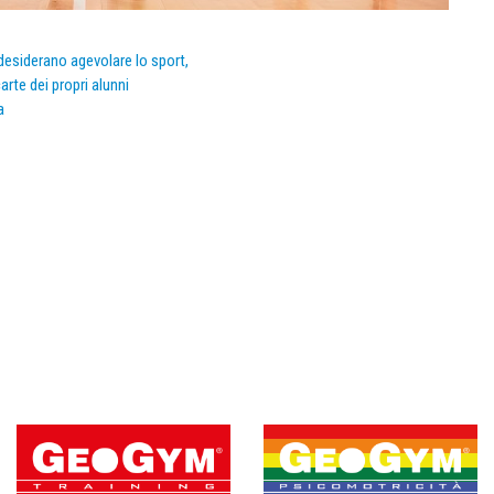
e desiderano agevolare lo sport,
arte dei propri alunni
a