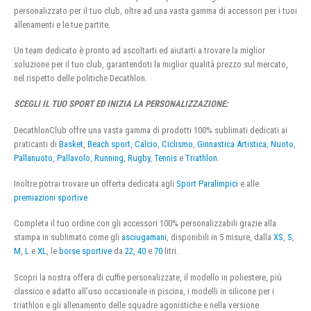
personalizzato per il tuo club, oltre ad una vasta gamma di accessori per i tuoi
allenamenti e le tue partite.
Un team dedicato è pronto ad ascoltarti ed aiutarti a trovare la miglior
soluzione per il tuo club, garantendoti la miglior qualità prezzo sul mercato,
nel rispetto delle politiche Decathlon.
SCEGLI IL TUO SPORT ED INIZIA LA PERSONALIZZAZIONE:
DecathlonClub offre una vasta gamma di prodotti 100% sublimati dedicati ai
praticanti di
Basket
,
Beach sport
,
Calcio
,
Ciclismo
,
Ginnastica Artistica
,
Nuoto
,
Pallanuoto
,
Pallavolo
,
Running
,
Rugby
,
Tennis
e
Triathlon
.
Inoltre potrai trovare un offerta dedicata agli
Sport Paralimpici
e alle
premiazioni sportive
Completa il tuo ordine con gli accessori 100% personalizzabili grazie alla
stampa in sublimato come gli
asciugamani
, disponibili in 5 misure, dalla
XS
,
S
,
M
,
L
e
XL
, le
borse sportive
da
22
,
40
e
70
litri.
Scopri la nostra offera di cuffie personalizzate, il modello in poliestere, più
classico e adatto all’uso occasionale in piscina, i modelli in silicone per i
triathlon e gli allenamento delle squadre agonistiche e nella versione