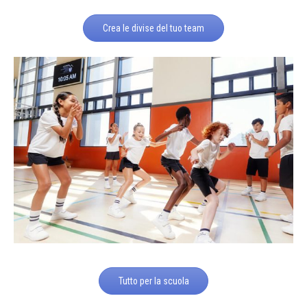
Crea le divise del tuo team
Tutto per la scuola