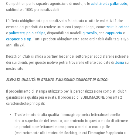
Competition per le squadre agonistiche di nuoto, e le
calottine da pallanuoto
,
sublimate e 100% personalizzabili
L’offerta abbigliamento personalizzato è dedicata a tutte le collettività che
cercano dei prodotti da rendere unici con i proprio loghi, come
tshirt
in
cotone
e
poliestere
,
polo
e
felpe
, disponibili nei modelli
girocollo
, con
cappuccio
e
cappuccio e zip
. Tutti i prodotti abbigliamento sono ordinabili dalla taglia 5/6
anni alla 2xl.
Decathlon Club si affida a partner leader del settore per soddisfare le richieste
dei sui clienti, per questo motivo potrai trovare le offerte dedicate di
Joma
sul
nostro sito.
ELEVATA QUALITÀ DI STAMPA E MASSIMO COMFORT DI GIOCO:
Il procedimento di stampa utilizzato per la personalizzazione completi club ti
garantisce la qualità più elevata. Il processo di SUBLIMAZIONE presenta 2
caratteristiche principali:
Trasferimento di alta qualità: l’immagine penetra letteralmente nello
strato superficiale del tessuto, consentendo in questo modo di ottenere
un prodotto perfettamente omogeneo a contatto con la pelle
(contrariamente alla tecnica del flocking, in cui l’immagine è applicata al