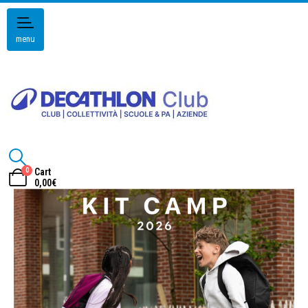
menu
0
Cart
0,00
€