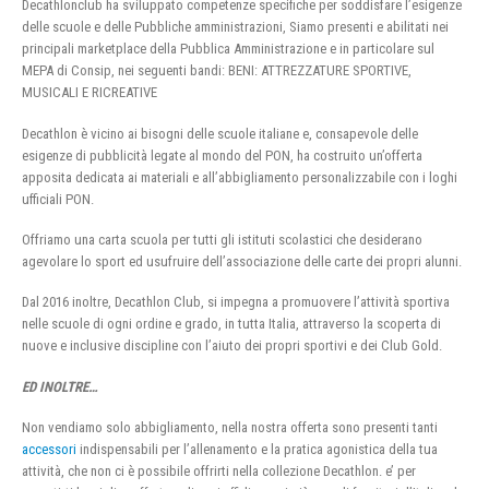
Decathlonclub ha sviluppato competenze specifiche per soddisfare l’esigenze
delle scuole e delle Pubbliche amministrazioni, Siamo presenti e abilitati nei
principali marketplace della Pubblica Amministrazione e in particolare sul
MEPA di Consip, nei seguenti bandi: BENI: ATTREZZATURE SPORTIVE,
MUSICALI E RICREATIVE
Decathlon è vicino ai bisogni delle scuole italiane e, consapevole delle
esigenze di pubblicità legate al mondo del PON, ha costruito un’offerta
apposita dedicata ai materiali e all’abbigliamento personalizzabile con i loghi
ufficiali PON.
Offriamo una carta scuola per tutti gli istituti scolastici che desiderano
agevolare lo sport ed usufruire dell’associazione delle carte dei propri alunni.
Dal 2016 inoltre, Decathlon Club, si impegna a promuovere l’attività sportiva
nelle scuole di ogni ordine e grado, in tutta Italia, attraverso la scoperta di
nuove e inclusive discipline con l’aiuto dei propri sportivi e dei Club Gold.
ED INOLTRE…
Non vendiamo solo abbigliamento, nella nostra offerta sono presenti tanti
accessori
indispensabili per l’allenamento e la pratica agonistica della tua
attività, che non ci è possibile offrirti nella collezione Decathlon. e’ per