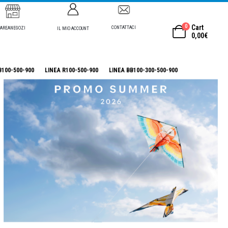
0
Cart
CONTATTACI
AREANEGOZI
IL MIO ACCOUNT
0,00
€
B100-500-900
LINEA R100-500-900
LINEA BB100-300-500-900