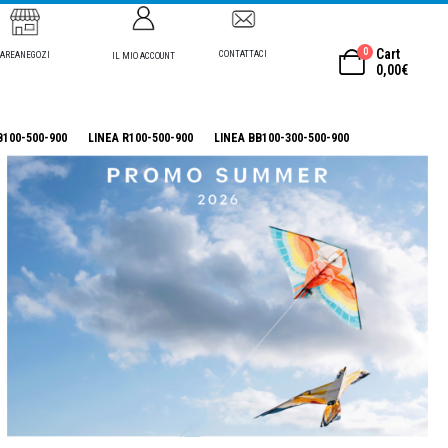
0
Cart
CONTATTACI
AREANEGOZI
IL MIO ACCOUNT
0,00
€
B100-500-900
LINEA R100-500-900
LINEA BB100-300-500-900