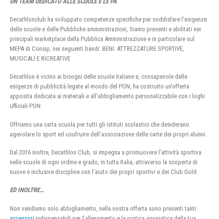
UN TEAM DEDICATO ALLE SCUOLE E LE PA
Decathlonclub ha sviluppato competenze specifiche per soddisfare l’esigenze
delle scuole e delle Pubbliche amministrazioni, Siamo presenti e abilitati nei
principali marketplace della Pubblica Amministrazione e in particolare sul
MEPA di Consip, nei seguenti bandi: BENI: ATTREZZATURE SPORTIVE,
MUSICALI E RICREATIVE
Decathlon è vicino ai bisogni delle scuole italiane e, consapevole delle
esigenze di pubblicità legate al mondo del PON, ha costruito un’offerta
apposita dedicata ai materiali e all’abbigliamento personalizzabile con i loghi
ufficiali PON.
Offriamo una carta scuola per tutti gli istituti scolastici che desiderano
agevolare lo sport ed usufruire dell’associazione delle carte dei propri alunni.
Dal 2016 inoltre, Decathlon Club, si impegna a promuovere l’attività sportiva
nelle scuole di ogni ordine e grado, in tutta Italia, attraverso la scoperta di
nuove e inclusive discipline con l’aiuto dei propri sportivi e dei Club Gold.
ED INOLTRE…
Non vendiamo solo abbigliamento, nella nostra offerta sono presenti tanti
accessori
indispensabili per l’allenamento e la pratica agonistica della tua