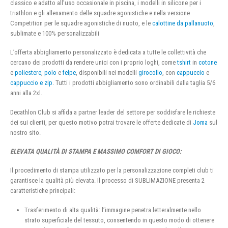
classico e adatto all’uso occasionale in piscina, i modelli in silicone per i
triathlon e gli allenamento delle squadre agonistiche e nella versione
Competition per le squadre agonistiche di nuoto, e le
calottine da pallanuoto
,
sublimate e 100% personalizzabili
L’offerta abbigliamento personalizzato è dedicata a tutte le collettività che
cercano dei prodotti da rendere unici con i proprio loghi, come
tshirt
in
cotone
e
poliestere
,
polo
e
felpe
, disponibili nei modelli
girocollo
, con
cappuccio
e
cappuccio e zip
. Tutti i prodotti abbigliamento sono ordinabili dalla taglia 5/6
anni alla 2xl.
Decathlon Club si affida a partner leader del settore per soddisfare le richieste
dei sui clienti, per questo motivo potrai trovare le offerte dedicate di
Joma
sul
nostro sito.
ELEVATA QUALITÀ DI STAMPA E MASSIMO COMFORT DI GIOCO:
Il procedimento di stampa utilizzato per la personalizzazione completi club ti
garantisce la qualità più elevata. Il processo di SUBLIMAZIONE presenta 2
caratteristiche principali:
Trasferimento di alta qualità: l’immagine penetra letteralmente nello
strato superficiale del tessuto, consentendo in questo modo di ottenere