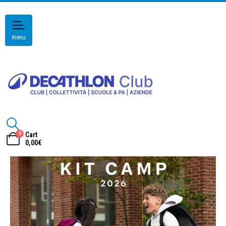
menu
0
Cart
0,00
€