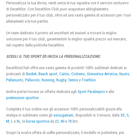
Personalizza la tua divisa, rendi unica la tua squadra con il servizio esclusivo
di Decathlon. Con Decathlon Club puoi acquistare abbigliamento
personalizzato per il tuo club, oltre ad una vasta gamma di accessori per i tuoi
allenamenti e le tue partite.
Un team dedicato è pronto ad ascoltarti ed aiutarti a trovare la miglior
soluzione per il tuo club, garantendoti la miglior qualità prezzo sul mercato,
nel rispetto delle politiche Decathlon.
SCEGLI IL TUO SPORT ED INIZIA LA PERSONALIZZAZIONE:
DecathlonClub offre una vasta gamma di prodotti 100% sublimati dedicati ai
praticanti di
Basket
,
Beach sport
,
Calcio
,
Ciclismo
,
Ginnastica Artistica
,
Nuoto
,
Pallanuoto
,
Pallavolo
,
Running
,
Rugby
,
Tennis
e
Triathlon
.
Inoltre potrai trovare un offerta dedicata agli
Sport Paralimpici
e alle
premiazioni sportive
Completa il tuo ordine con gli accessori 100% personalizzabili grazie alla
stampa in sublimato come gli
asciugamani
, disponibili in 5 misure, dalla
XS
,
S
,
M
,
L
e
XL
, le
borse sportive
da
22
,
40
e
70
litri.
Scopri la nostra offera di cuffie personalizzate, il modello in poliestere, più