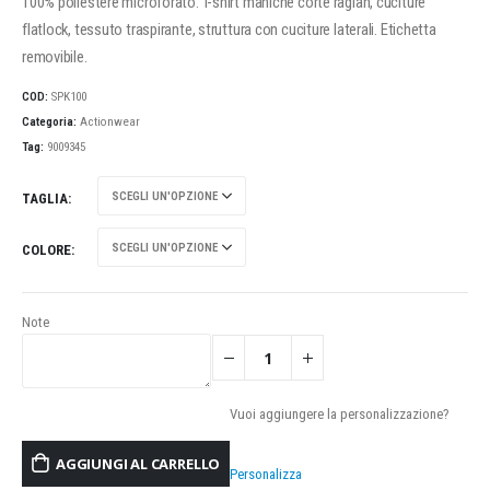
100% poliestere microforato. T-shirt maniche corte raglan, cuciture
flatlock, tessuto traspirante, struttura con cuciture laterali. Etichetta
removibile.
COD:
SPK100
Categoria:
Actionwear
Tag:
9009345
TAGLIA
COLORE
Note
Vuoi aggiungere la personalizzazione?
AGGIUNGI AL CARRELLO
Personalizza