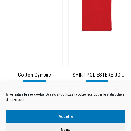
Cotton Gymsac
T-SHIRT POLIESTERE UOMO – ROSSO
Visualizza
Visualizza
Informativa breve cookie
Questo sito utilizza i cookie tecnici, per le statistiche e
di terze parti.
Condizioni Generali di Utilizzo
-
Cookies
-
Privacy
Accetta
DECATHLON ITALIA S.r.l. Unipersonale - Viale Valassina, 268 - 20851 Lissone (MB) Cap. Soc.
Euro 12.500.000 i.v. - C.F. e Iscr. Reg. Imp. Monza e Brianza 02137480964 - R.E.A. MB-1370021 -
Nega