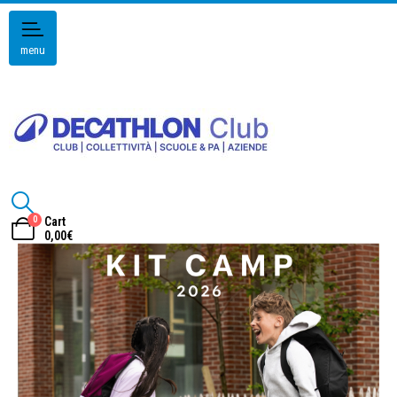
menu
0
Cart
0,00
€