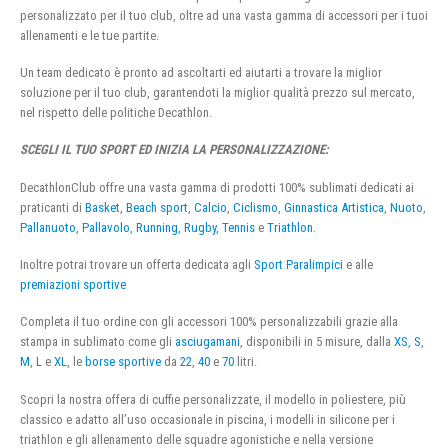
personalizzato per il tuo club, oltre ad una vasta gamma di accessori per i tuoi
allenamenti e le tue partite.
Un team dedicato è pronto ad ascoltarti ed aiutarti a trovare la miglior
soluzione per il tuo club, garantendoti la miglior qualità prezzo sul mercato,
nel rispetto delle politiche Decathlon.
SCEGLI IL TUO SPORT ED INIZIA LA PERSONALIZZAZIONE:
DecathlonClub offre una vasta gamma di prodotti 100% sublimati dedicati ai
praticanti di
Basket
,
Beach sport
,
Calcio
,
Ciclismo
,
Ginnastica Artistica
,
Nuoto
,
Pallanuoto
,
Pallavolo
,
Running
,
Rugby
,
Tennis
e
Triathlon
.
Inoltre potrai trovare un offerta dedicata agli
Sport Paralimpici
e alle
premiazioni sportive
Completa il tuo ordine con gli accessori 100% personalizzabili grazie alla
stampa in sublimato come gli
asciugamani
, disponibili in 5 misure, dalla
XS
,
S
,
M
,
L
e
XL
, le
borse sportive
da
22
,
40
e
70
litri.
Scopri la nostra offera di cuffie personalizzate, il modello in poliestere, più
classico e adatto all’uso occasionale in piscina, i modelli in silicone per i
triathlon e gli allenamento delle squadre agonistiche e nella versione