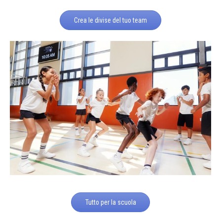
Crea le divise del tuo team
Tutto per la scuola