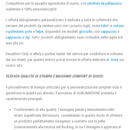
Competition per le squadre agonistiche di nuoto, e le
calottine da pallanuoto
,
sublimate e 100% personalizzabili
L’offerta abbigliamento personalizzato è dedicata a tutte le collettività che
cercano dei prodotti da rendere unici con i proprio loghi, come
tshirt
in
cotone
e
poliestere
,
polo
e
felpe
, disponibili nei modelli
girocollo
, con
cappuccio
e
cappuccio e zip
. Tutti i prodotti abbigliamento sono ordinabili dalla taglia 5/6
anni alla 2xl.
Decathlon Club si affida a partner leader del settore per soddisfare le richieste
dei sui clienti, per questo motivo potrai trovare le offerte dedicate di
Joma
sul
nostro sito.
ELEVATA QUALITÀ DI STAMPA E MASSIMO COMFORT DI GIOCO:
Il procedimento di stampa utilizzato per la personalizzazione completi club ti
garantisce la qualità più elevata. Il processo di SUBLIMAZIONE presenta 2
caratteristiche principali:
Trasferimento di alta qualità: l’immagine penetra letteralmente nello
strato superficiale del tessuto, consentendo in questo modo di ottenere
un prodotto perfettamente omogeneo a contatto con la pelle
(contrariamente alla tecnica del flocking, in cui l’immagine è applicata al