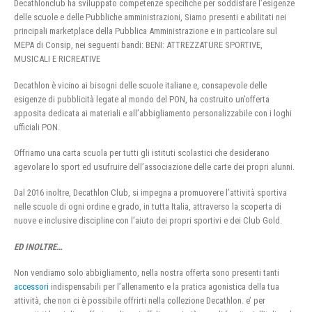
Decathlonclub ha sviluppato competenze specifiche per soddisfare l’esigenze
delle scuole e delle Pubbliche amministrazioni, Siamo presenti e abilitati nei
principali marketplace della Pubblica Amministrazione e in particolare sul
MEPA di Consip, nei seguenti bandi: BENI: ATTREZZATURE SPORTIVE,
MUSICALI E RICREATIVE
Decathlon è vicino ai bisogni delle scuole italiane e, consapevole delle
esigenze di pubblicità legate al mondo del PON, ha costruito un’offerta
apposita dedicata ai materiali e all’abbigliamento personalizzabile con i loghi
ufficiali PON.
Offriamo una carta scuola per tutti gli istituti scolastici che desiderano
agevolare lo sport ed usufruire dell’associazione delle carte dei propri alunni.
Dal 2016 inoltre, Decathlon Club, si impegna a promuovere l’attività sportiva
nelle scuole di ogni ordine e grado, in tutta Italia, attraverso la scoperta di
nuove e inclusive discipline con l’aiuto dei propri sportivi e dei Club Gold.
ED INOLTRE…
Non vendiamo solo abbigliamento, nella nostra offerta sono presenti tanti
accessori
indispensabili per l’allenamento e la pratica agonistica della tua
attività, che non ci è possibile offrirti nella collezione Decathlon. e’ per