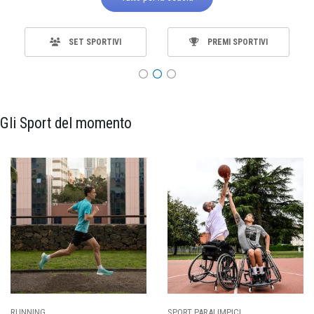
SET SPORTIVI
PREMI SPORTIVI
Gli Sport del momento
ING
SPORT PARALIMPICI
CALCI