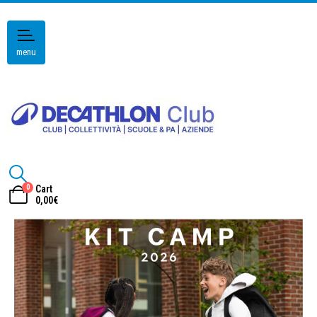
menu
0
Cart
0,00
€