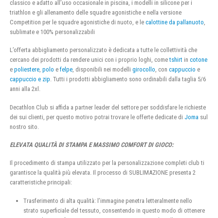
classico e adatto all’uso occasionale in piscina, i modelli in silicone per i
triathlon e gli allenamento delle squadre agonistiche e nella versione
Competition per le squadre agonistiche di nuoto, e le
calottine da pallanuoto
,
sublimate e 100% personalizzabili
L’offerta abbigliamento personalizzato è dedicata a tutte le collettività che
cercano dei prodotti da rendere unici con i proprio loghi, come
tshirt
in
cotone
e
poliestere
,
polo
e
felpe
, disponibili nei modelli
girocollo
, con
cappuccio
e
cappuccio e zip
. Tutti i prodotti abbigliamento sono ordinabili dalla taglia 5/6
anni alla 2xl.
Decathlon Club si affida a partner leader del settore per soddisfare le richieste
dei sui clienti, per questo motivo potrai trovare le offerte dedicate di
Joma
sul
nostro sito.
ELEVATA QUALITÀ DI STAMPA E MASSIMO COMFORT DI GIOCO:
Il procedimento di stampa utilizzato per la personalizzazione completi club ti
garantisce la qualità più elevata. Il processo di SUBLIMAZIONE presenta 2
caratteristiche principali:
Trasferimento di alta qualità: l’immagine penetra letteralmente nello
strato superficiale del tessuto, consentendo in questo modo di ottenere