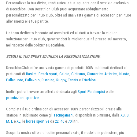
Personalizza la tua divisa, rendi unica la tua squadra con il servizio esclusivo
di Decathlon. Con Decathlon Club puoi acquistare abbigliamento
personalizzato per il tuo club, oltre ad una vasta gamma di accessori per i tuoi
allenamenti e le tue partite.
Un team dedicato è pronto ad ascoltarti ed aiutarti a trovare la miglior
soluzione per il tuo club, garantendoti la miglior qualità prezzo sul mercato,
nel rispetto delle politiche Decathlon.
SCEGLI IL TUO SPORT ED INIZIA LA PERSONALIZZAZIONE:
DecathlonClub offre una vasta gamma di prodotti 100% sublimati dedicati ai
praticanti di
Basket
,
Beach sport
,
Calcio
,
Ciclismo
,
Ginnastica Artistica
,
Nuoto
,
Pallanuoto
,
Pallavolo
,
Running
,
Rugby
,
Tennis
e
Triathlon
.
Inoltre potrai trovare un offerta dedicata agli
Sport Paralimpici
e alle
premiazioni sportive
Completa il tuo ordine con gli accessori 100% personalizzabili grazie alla
stampa in sublimato come gli
asciugamani
, disponibili in 5 misure, dalla
XS
,
S
,
M
,
L
e
XL
, le
borse sportive
da
22
,
40
e
70
litri.
Scopri la nostra offera di cuffie personalizzate, il modello in poliestere, più