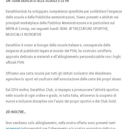
UN TEAM DEDICATO ALLE SCUOLE E LE PA
Decathlonclub ha sviluppato competenze specifiche per soddisfare l’esigenze
delle scuole e delle Pubbliche amministrazioni, Siamo presenti e abilitati nei
principali marketplace della Pubblica Amministrazione e in particolare sul
MEPA di Consip, nei seguenti bandi: BENI: ATTREZZATURE SPORTIVE,
MUSICALI E RICREATIVE
Decathlon è vicino ai bisogni delle scuole italiane e, consapevole delle
esigenze di pubblicità legate al mondo del PON, ha costruito un’offerta
apposita dedicata ai materiali e all’abbigliamento personalizzabile con i loghi
ufficiali PON.
Offriamo una carta scuola per tutti gli istituti scolastici che desiderano
agevolare lo sport ed usufruire dell’associazione delle carte dei propri alunni.
Dal 2016 inoltre, Decathlon Club, si impegna a promuovere l’attività sportiva
nelle scuole di ogni ordine e grado, in tutta Italia, attraverso la scoperta di
nuove e inclusive discipline con l’aiuto dei propri sportivi e dei Club Gold.
ED INOLTRE…
Non vendiamo solo abbigliamento, nella nostra offerta sono presenti tanti
accessori
indispensabili per l’allenamento e la pratica agonistica della tua