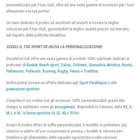
personalizzato per il tuo club, oltre ad una vasta gamma di accessori per i tuoi
allenamenti e le tue partite.
Un team dedicato è pronto ad ascoltarti ed aiutarti a trovare la miglior
soluzione per il tuo club, garantendoti la miglior qualità prezzo sul mercato,
nel rispetto delle politiche Decathlon.
SCEGLI IL TUO SPORT ED INIZIA LA PERSONALIZZAZIONE:
DecathlonClub offre una vasta gamma di prodotti 100% sublimati dedicati ai
praticanti di
Basket
,
Beach sport
,
Calcio
,
Ciclismo
,
Ginnastica Artistica
,
Nuoto
,
Pallanuoto
,
Pallavolo
,
Running
,
Rugby
,
Tennis
e
Triathlon
.
Inoltre potrai trovare un offerta dedicata agli
Sport Paralimpici
e alle
premiazioni sportive
Completa il tuo ordine con gli accessori 100% personalizzabili grazie alla
stampa in sublimato come gli
asciugamani
, disponibili in 5 misure, dalla
XS
,
S
,
M
,
L
e
XL
, le
borse sportive
da
22
,
40
e
70
litri.
Scopri la nostra offera di cuffie personalizzate, il modello in poliestere, più
classico e adatto all’uso occasionale in piscina, i modelli in silicone per i
triathlon e gli allenamento delle squadre agonistiche e nella versione