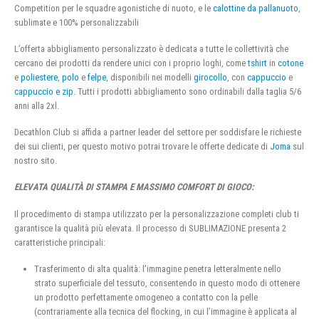
Competition per le squadre agonistiche di nuoto, e le
calottine da pallanuoto
,
sublimate e 100% personalizzabili
L’offerta abbigliamento personalizzato è dedicata a tutte le collettività che
cercano dei prodotti da rendere unici con i proprio loghi, come
tshirt
in
cotone
e
poliestere
,
polo
e
felpe
, disponibili nei modelli
girocollo
, con
cappuccio
e
cappuccio e zip
. Tutti i prodotti abbigliamento sono ordinabili dalla taglia 5/6
anni alla 2xl.
Decathlon Club si affida a partner leader del settore per soddisfare le richieste
dei sui clienti, per questo motivo potrai trovare le offerte dedicate di
Joma
sul
nostro sito.
ELEVATA QUALITÀ DI STAMPA E MASSIMO COMFORT DI GIOCO:
Il procedimento di stampa utilizzato per la personalizzazione completi club ti
garantisce la qualità più elevata. Il processo di SUBLIMAZIONE presenta 2
caratteristiche principali:
Trasferimento di alta qualità: l’immagine penetra letteralmente nello
strato superficiale del tessuto, consentendo in questo modo di ottenere
un prodotto perfettamente omogeneo a contatto con la pelle
(contrariamente alla tecnica del flocking, in cui l’immagine è applicata al