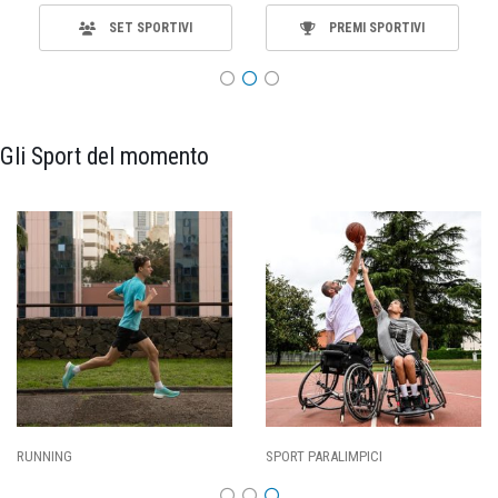
SET SPORTIVI
PREMI SPORTIVI
Gli Sport del momento
ING
SPORT PARALIMPICI
CALCI