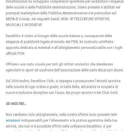
Decathlonclub ha sviluppato competenze specifiche per soddisfare l’esigenze
delle scuole e delle Pubbliche amministrazioni, Siamo presenti e abilitati nei
principali marketplace della Pubblica Amministrazione e in particolare sul
MEPA di Consip, nei seguenti bandi: BENI: ATTREZZATURE SPORTIVE,
MUSICALI E RICREATIVE
Decathlon è vicino ai bisogni delle scuole italiane e, consapevole delle
esigenze di pubblicità legate al mondo del PON, ha costruito un’offerta
apposita dedicata ai materiali e all’abbigliamento personalizzabile con i loghi
ufficiali PON.
Offriamo una carta scuola per tutti gli istituti scolastici che desiderano
agevolare lo sport ed usufruire dell’associazione delle carte dei propri alunni.
Dal 2016 inoltre, Decathlon Club, si impegna a promuovere l’attività sportiva
nelle scuole di ogni ordine e grado, in tutta Italia, attraverso la scoperta di
nuove e inclusive discipline con l’aiuto dei propri sportivi e dei Club Gold.
ED INOLTRE…
Non vendiamo solo abbigliamento, nella nostra offerta sono presenti tanti
accessori
indispensabili per l’allenamento e la pratica agonistica della tua
attività, che non ci è possibile offrirti nella collezione Decathlon. e’ per