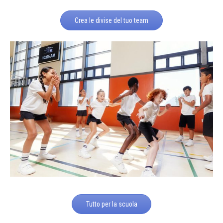
Crea le divise del tuo team
Tutto per la scuola