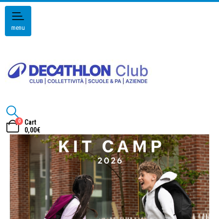
menu
0
Cart
0,00
€