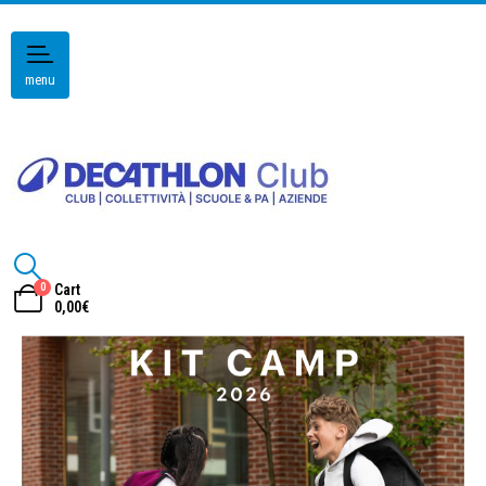
menu
0
Cart
0,00
€