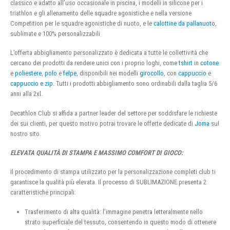
classico e adatto all’uso occasionale in piscina, i modelli in silicone per i
triathlon e gli allenamento delle squadre agonistiche e nella versione
Competition per le squadre agonistiche di nuoto, e le
calottine da pallanuoto
,
sublimate e 100% personalizzabili
L’offerta abbigliamento personalizzato è dedicata a tutte le collettività che
cercano dei prodotti da rendere unici con i proprio loghi, come
tshirt
in
cotone
e
poliestere
,
polo
e
felpe
, disponibili nei modelli
girocollo
, con
cappuccio
e
cappuccio e zip
. Tutti i prodotti abbigliamento sono ordinabili dalla taglia 5/6
anni alla 2xl.
Decathlon Club si affida a partner leader del settore per soddisfare le richieste
dei sui clienti, per questo motivo potrai trovare le offerte dedicate di
Joma
sul
nostro sito.
ELEVATA QUALITÀ DI STAMPA E MASSIMO COMFORT DI GIOCO:
Il procedimento di stampa utilizzato per la personalizzazione completi club ti
garantisce la qualità più elevata. Il processo di SUBLIMAZIONE presenta 2
caratteristiche principali:
Trasferimento di alta qualità: l’immagine penetra letteralmente nello
strato superficiale del tessuto, consentendo in questo modo di ottenere