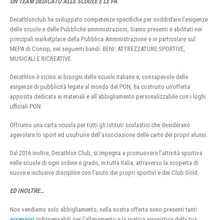
UN TEAM DEDICATO ALLE SCUOLE E LE PA
Decathlonclub ha sviluppato competenze specifiche per soddisfare l’esigenze
delle scuole e delle Pubbliche amministrazioni, Siamo presenti e abilitati nei
principali marketplace della Pubblica Amministrazione e in particolare sul
MEPA di Consip, nei seguenti bandi: BENI: ATTREZZATURE SPORTIVE,
MUSICALI E RICREATIVE
Decathlon è vicino ai bisogni delle scuole italiane e, consapevole delle
esigenze di pubblicità legate al mondo del PON, ha costruito un’offerta
apposita dedicata ai materiali e all’abbigliamento personalizzabile con i loghi
ufficiali PON.
Offriamo una carta scuola per tutti gli istituti scolastici che desiderano
agevolare lo sport ed usufruire dell’associazione delle carte dei propri alunni.
Dal 2016 inoltre, Decathlon Club, si impegna a promuovere l’attività sportiva
nelle scuole di ogni ordine e grado, in tutta Italia, attraverso la scoperta di
nuove e inclusive discipline con l’aiuto dei propri sportivi e dei Club Gold.
ED INOLTRE…
Non vendiamo solo abbigliamento, nella nostra offerta sono presenti tanti
accessori
indispensabili per l’allenamento e la pratica agonistica della tua