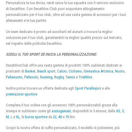
Personalizza la tua divisa, rendi unica la tua squadra con il servizio esclusivo
di Decathlon. Con Decathlon Club puoi acquistare abbigliamento
personalizzato per il tuo club, oltre ad una vasta gamma di accessori per i tuoi
allenamenti e le tue partite.
Un team dedicato è pronto ad ascoltarti ed aiutarti a trovare la miglior
soluzione per il tuo club, garantendoti la miglior qualità prezzo sul mercato,
nel rispetto delle politiche Decathlon.
SCEGLI IL TUO SPORT ED INIZIA LA PERSONALIZZAZIONE:
DecathlonClub offre una vasta gamma di prodotti 100% sublimati dedicati ai
praticanti di
Basket
,
Beach sport
,
Calcio
,
Ciclismo
,
Ginnastica Artistica
,
Nuoto
,
Pallanuoto
,
Pallavolo
,
Running
,
Rugby
,
Tennis
e
Triathlon
.
Inoltre potrai trovare un offerta dedicata agli
Sport Paralimpici
e alle
premiazioni sportive
Completa il tuo ordine con gli accessori 100% personalizzabili grazie alla
stampa in sublimato come gli
asciugamani
, disponibili in 5 misure, dalla
XS
,
S
,
M
,
L
e
XL
, le
borse sportive
da
22
,
40
e
70
litri.
Scopri la nostra offera di cuffie personalizzate, il modello in poliestere, più