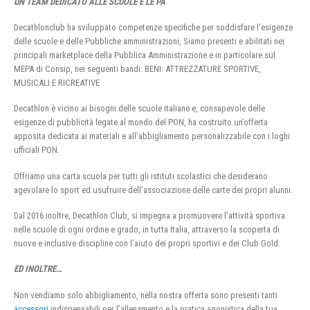
UN TEAM DEDICATO ALLE SCUOLE E LE PA
Decathlonclub ha sviluppato competenze specifiche per soddisfare l’esigenze
delle scuole e delle Pubbliche amministrazioni, Siamo presenti e abilitati nei
principali marketplace della Pubblica Amministrazione e in particolare sul
MEPA di Consip, nei seguenti bandi: BENI: ATTREZZATURE SPORTIVE,
MUSICALI E RICREATIVE
Decathlon è vicino ai bisogni delle scuole italiane e, consapevole delle
esigenze di pubblicità legate al mondo del PON, ha costruito un’offerta
apposita dedicata ai materiali e all’abbigliamento personalizzabile con i loghi
ufficiali PON.
Offriamo una carta scuola per tutti gli istituti scolastici che desiderano
agevolare lo sport ed usufruire dell’associazione delle carte dei propri alunni.
Dal 2016 inoltre, Decathlon Club, si impegna a promuovere l’attività sportiva
nelle scuole di ogni ordine e grado, in tutta Italia, attraverso la scoperta di
nuove e inclusive discipline con l’aiuto dei propri sportivi e dei Club Gold.
ED INOLTRE…
Non vendiamo solo abbigliamento, nella nostra offerta sono presenti tanti
accessori
indispensabili per l’allenamento e la pratica agonistica della tua