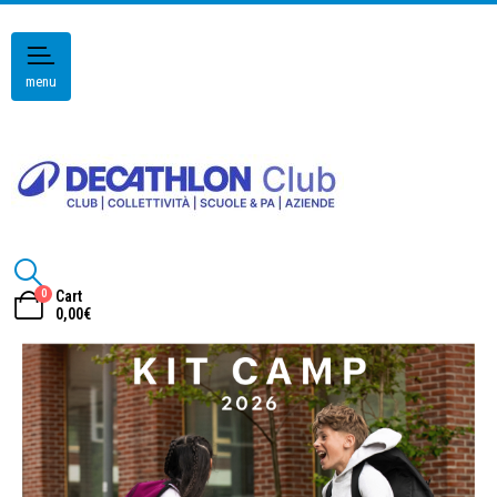
menu
0
Cart
0,00
€