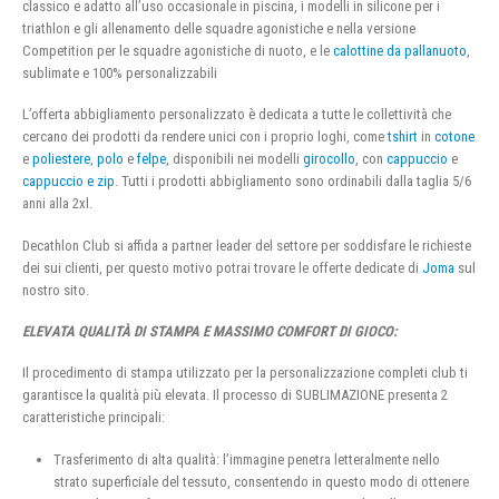
classico e adatto all’uso occasionale in piscina, i modelli in silicone per i
triathlon e gli allenamento delle squadre agonistiche e nella versione
Competition per le squadre agonistiche di nuoto, e le
calottine da pallanuoto
,
sublimate e 100% personalizzabili
L’offerta abbigliamento personalizzato è dedicata a tutte le collettività che
cercano dei prodotti da rendere unici con i proprio loghi, come
tshirt
in
cotone
e
poliestere
,
polo
e
felpe
, disponibili nei modelli
girocollo
, con
cappuccio
e
cappuccio e zip
. Tutti i prodotti abbigliamento sono ordinabili dalla taglia 5/6
anni alla 2xl.
Decathlon Club si affida a partner leader del settore per soddisfare le richieste
dei sui clienti, per questo motivo potrai trovare le offerte dedicate di
Joma
sul
nostro sito.
ELEVATA QUALITÀ DI STAMPA E MASSIMO COMFORT DI GIOCO:
Il procedimento di stampa utilizzato per la personalizzazione completi club ti
garantisce la qualità più elevata. Il processo di SUBLIMAZIONE presenta 2
caratteristiche principali:
Trasferimento di alta qualità: l’immagine penetra letteralmente nello
strato superficiale del tessuto, consentendo in questo modo di ottenere