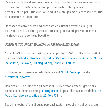
Personalizza la tua divisa, rendi unica la tua squadra con il servizio esclusivo
di Decathlon. Con Decathlon Club puoi acquistare abbigliamento
personalizzato per il tuo club, oltre ad una vasta gamma di accessori per i tuoi
allenamenti e le tue partite.
Un team dedicato è pronto ad ascoltarti ed aiutarti a trovare la miglior
soluzione per il tuo club, garantendoti la miglior qualità prezzo sul mercato,
nel rispetto delle politiche Decathlon.
SCEGLI IL TUO SPORT ED INIZIA LA PERSONALIZZAZIONE:
DecathlonClub offre una vasta gamma di prodotti 100% sublimati dedicati ai
praticanti di
Basket
,
Beach sport
,
Calcio
,
Ciclismo
,
Ginnastica Artistica
,
Nuoto
,
Pallanuoto
,
Pallavolo
,
Running
,
Rugby
,
Tennis
e
Triathlon
.
Inoltre potrai trovare un offerta dedicata agli
Sport Paralimpici
e alle
premiazioni sportive
Completa il tuo ordine con gli accessori 100% personalizzabili grazie alla
stampa in sublimato come gli
asciugamani
, disponibili in 5 misure, dalla
XS
,
S
,
M
,
L
e
XL
, le
borse sportive
da
22
,
40
e
70
litri.
Scopri la nostra offera di cuffie personalizzate, il modello in poliestere, più