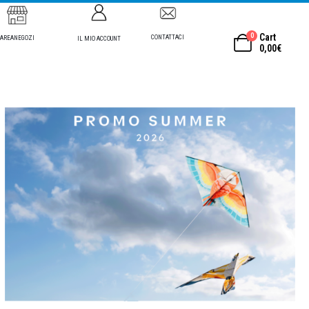
0
Cart
CONTATTACI
AREANEGOZI
IL MIO ACCOUNT
0,00
€