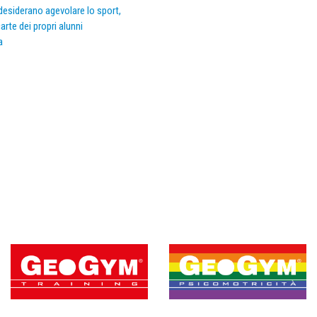
e desiderano agevolare lo sport,
arte dei propri alunni
a