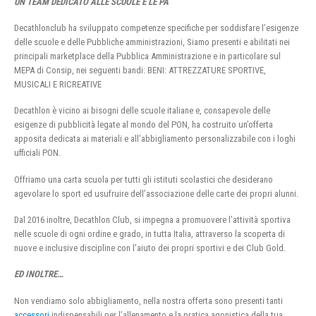
UN TEAM DEDICATO ALLE SCUOLE E LE PA
Decathlonclub ha sviluppato competenze specifiche per soddisfare l’esigenze
delle scuole e delle Pubbliche amministrazioni, Siamo presenti e abilitati nei
principali marketplace della Pubblica Amministrazione e in particolare sul
MEPA di Consip, nei seguenti bandi: BENI: ATTREZZATURE SPORTIVE,
MUSICALI E RICREATIVE
Decathlon è vicino ai bisogni delle scuole italiane e, consapevole delle
esigenze di pubblicità legate al mondo del PON, ha costruito un’offerta
apposita dedicata ai materiali e all’abbigliamento personalizzabile con i loghi
ufficiali PON.
Offriamo una carta scuola per tutti gli istituti scolastici che desiderano
agevolare lo sport ed usufruire dell’associazione delle carte dei propri alunni.
Dal 2016 inoltre, Decathlon Club, si impegna a promuovere l’attività sportiva
nelle scuole di ogni ordine e grado, in tutta Italia, attraverso la scoperta di
nuove e inclusive discipline con l’aiuto dei propri sportivi e dei Club Gold.
ED INOLTRE…
Non vendiamo solo abbigliamento, nella nostra offerta sono presenti tanti
accessori
indispensabili per l’allenamento e la pratica agonistica della tua