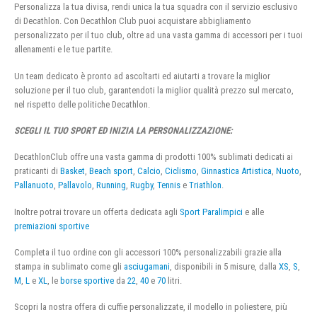
Personalizza la tua divisa, rendi unica la tua squadra con il servizio esclusivo
di Decathlon. Con Decathlon Club puoi acquistare abbigliamento
personalizzato per il tuo club, oltre ad una vasta gamma di accessori per i tuoi
allenamenti e le tue partite.
Un team dedicato è pronto ad ascoltarti ed aiutarti a trovare la miglior
soluzione per il tuo club, garantendoti la miglior qualità prezzo sul mercato,
nel rispetto delle politiche Decathlon.
SCEGLI IL TUO SPORT ED INIZIA LA PERSONALIZZAZIONE:
DecathlonClub offre una vasta gamma di prodotti 100% sublimati dedicati ai
praticanti di
Basket
,
Beach sport
,
Calcio
,
Ciclismo
,
Ginnastica Artistica
,
Nuoto
,
Pallanuoto
,
Pallavolo
,
Running
,
Rugby
,
Tennis
e
Triathlon
.
Inoltre potrai trovare un offerta dedicata agli
Sport Paralimpici
e alle
premiazioni sportive
Completa il tuo ordine con gli accessori 100% personalizzabili grazie alla
stampa in sublimato come gli
asciugamani
, disponibili in 5 misure, dalla
XS
,
S
,
M
,
L
e
XL
, le
borse sportive
da
22
,
40
e
70
litri.
Scopri la nostra offera di cuffie personalizzate, il modello in poliestere, più