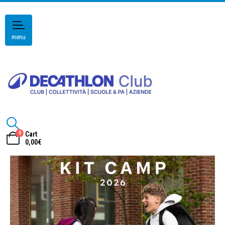
menu
0
Cart
0,00
€