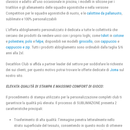
classico e adatto all’uso occasionale in piscina, i modelli in silicone per i
triathlon e gli allenamento delle squadre agonistiche e nella versione
Competition per le squadre agonistiche di nuoto, e le
calottine da pallanuoto
,
sublimate e 100% personalizzabili
L’offerta abbigliamento personalizzato è dedicata a tutte le collettività che
cercano dei prodotti da rendere unici con i proprio loghi, come
tshirt
in
cotone
e
poliestere
,
polo
e
felpe
, disponibili nei modelli
girocollo
, con
cappuccio
e
cappuccio e zip
. Tutti i prodotti abbigliamento sono ordinabili dalla taglia 5/6
anni alla 2xl.
Decathlon Club si affida a partner leader del settore per soddisfare le richieste
dei sui clienti, per questo motivo potrai trovare le offerte dedicate di
Joma
sul
nostro sito.
ELEVATA QUALITÀ DI STAMPA E MASSIMO COMFORT DI GIOCO:
Il procedimento di stampa utilizzato per la personalizzazione completi club ti
garantisce la qualità più elevata. Il processo di SUBLIMAZIONE presenta 2
caratteristiche principali:
Trasferimento di alta qualità: l’immagine penetra letteralmente nello
strato superficiale del tessuto, consentendo in questo modo di ottenere