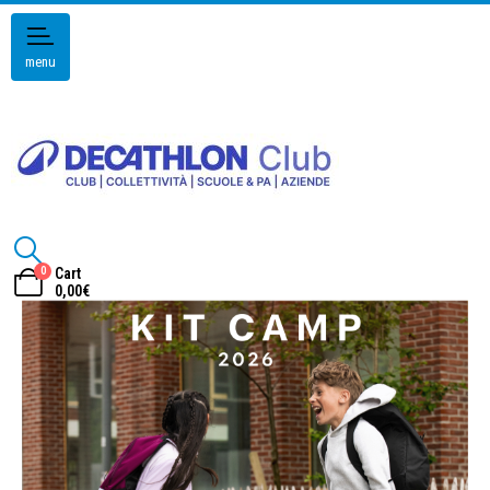
menu
0
Cart
0,00
€