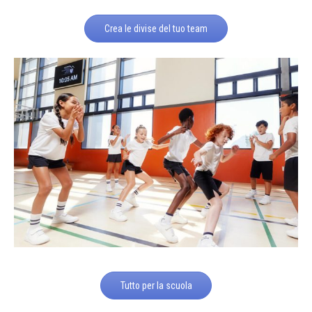
Crea le divise del tuo team
Tutto per la scuola