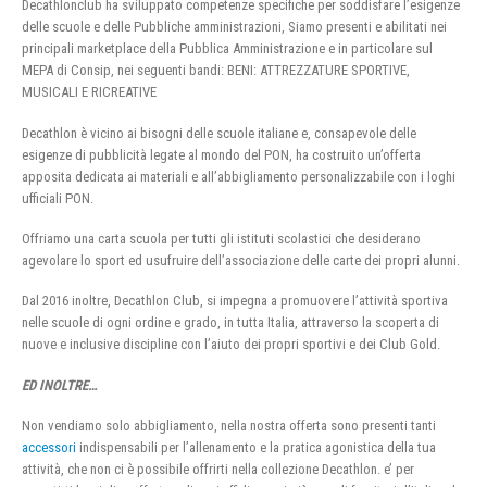
Decathlonclub ha sviluppato competenze specifiche per soddisfare l’esigenze
delle scuole e delle Pubbliche amministrazioni, Siamo presenti e abilitati nei
principali marketplace della Pubblica Amministrazione e in particolare sul
MEPA di Consip, nei seguenti bandi: BENI: ATTREZZATURE SPORTIVE,
MUSICALI E RICREATIVE
Decathlon è vicino ai bisogni delle scuole italiane e, consapevole delle
esigenze di pubblicità legate al mondo del PON, ha costruito un’offerta
apposita dedicata ai materiali e all’abbigliamento personalizzabile con i loghi
ufficiali PON.
Offriamo una carta scuola per tutti gli istituti scolastici che desiderano
agevolare lo sport ed usufruire dell’associazione delle carte dei propri alunni.
Dal 2016 inoltre, Decathlon Club, si impegna a promuovere l’attività sportiva
nelle scuole di ogni ordine e grado, in tutta Italia, attraverso la scoperta di
nuove e inclusive discipline con l’aiuto dei propri sportivi e dei Club Gold.
ED INOLTRE…
Non vendiamo solo abbigliamento, nella nostra offerta sono presenti tanti
accessori
indispensabili per l’allenamento e la pratica agonistica della tua
attività, che non ci è possibile offrirti nella collezione Decathlon. e’ per