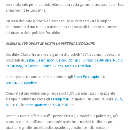
personalizzato per il tuo club, oltre ad una vasta gamma di accessori per i tuoi
allenamenti e le tue partite.
Un team dedicato è pronto ad ascoltarti ed aiutarti a trovare la miglior
soluzione per il tuo club, garantendoti la miglior qualità prezzo sul mercato,
nel rispetto delle politiche Decathlon.
SCEGLI IL TUO SPORT ED INIZIA LA PERSONALIZZAZIONE:
DecathlonClub offre una vasta gamma di prodotti 100% sublimati dedicati ai
praticanti di
Basket
,
Beach sport
,
Calcio
,
Ciclismo
,
Ginnastica Artistica
,
Nuoto
,
Pallanuoto
,
Pallavolo
,
Running
,
Rugby
,
Tennis
e
Triathlon
.
Inoltre potrai trovare un offerta dedicata agli
Sport Paralimpici
e alle
premiazioni sportive
Completa il tuo ordine con gli accessori 100% personalizzabili grazie alla
stampa in sublimato come gli
asciugamani
, disponibili in 5 misure, dalla
XS
,
S
,
M
,
L
e
XL
, le
borse sportive
da
22
,
40
e
70
litri.
Scopri la nostra offera di cuffie personalizzate, il modello in poliestere, più
classico e adatto all’uso occasionale in piscina, i modelli in silicone per i
triathlon e gli allenamento delle squadre agonistiche e nella versione