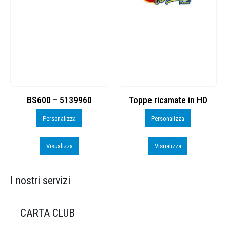
S600 – 5139960
Toppe ricamate in HD
KIT CAM
Personalizza
Personalizza
Visualizza
Visualizza
I nostri servizi
CARTA CLUB