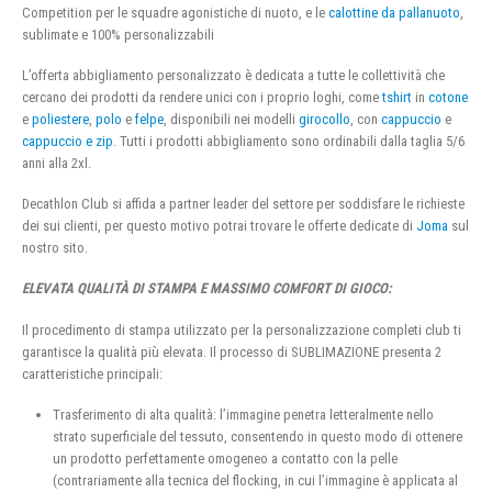
Competition per le squadre agonistiche di nuoto, e le
calottine da pallanuoto
,
sublimate e 100% personalizzabili
L’offerta abbigliamento personalizzato è dedicata a tutte le collettività che
cercano dei prodotti da rendere unici con i proprio loghi, come
tshirt
in
cotone
e
poliestere
,
polo
e
felpe
, disponibili nei modelli
girocollo
, con
cappuccio
e
cappuccio e zip
. Tutti i prodotti abbigliamento sono ordinabili dalla taglia 5/6
anni alla 2xl.
Decathlon Club si affida a partner leader del settore per soddisfare le richieste
dei sui clienti, per questo motivo potrai trovare le offerte dedicate di
Joma
sul
nostro sito.
ELEVATA QUALITÀ DI STAMPA E MASSIMO COMFORT DI GIOCO:
Il procedimento di stampa utilizzato per la personalizzazione completi club ti
garantisce la qualità più elevata. Il processo di SUBLIMAZIONE presenta 2
caratteristiche principali:
Trasferimento di alta qualità: l’immagine penetra letteralmente nello
strato superficiale del tessuto, consentendo in questo modo di ottenere
un prodotto perfettamente omogeneo a contatto con la pelle
(contrariamente alla tecnica del flocking, in cui l’immagine è applicata al