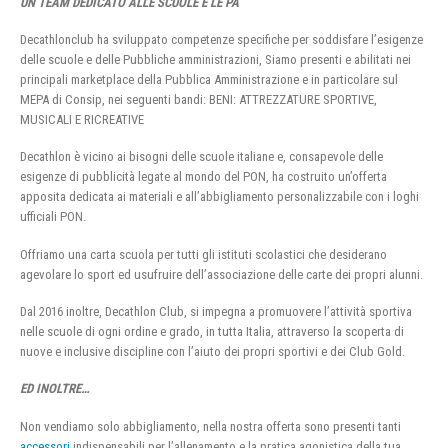
UN TEAM DEDICATO ALLE SCUOLE E LE PA
Decathlonclub ha sviluppato competenze specifiche per soddisfare l’esigenze
delle scuole e delle Pubbliche amministrazioni, Siamo presenti e abilitati nei
principali marketplace della Pubblica Amministrazione e in particolare sul
MEPA di Consip, nei seguenti bandi: BENI: ATTREZZATURE SPORTIVE,
MUSICALI E RICREATIVE
Decathlon è vicino ai bisogni delle scuole italiane e, consapevole delle
esigenze di pubblicità legate al mondo del PON, ha costruito un’offerta
apposita dedicata ai materiali e all’abbigliamento personalizzabile con i loghi
ufficiali PON.
Offriamo una carta scuola per tutti gli istituti scolastici che desiderano
agevolare lo sport ed usufruire dell’associazione delle carte dei propri alunni.
Dal 2016 inoltre, Decathlon Club, si impegna a promuovere l’attività sportiva
nelle scuole di ogni ordine e grado, in tutta Italia, attraverso la scoperta di
nuove e inclusive discipline con l’aiuto dei propri sportivi e dei Club Gold.
ED INOLTRE…
Non vendiamo solo abbigliamento, nella nostra offerta sono presenti tanti
accessori
indispensabili per l’allenamento e la pratica agonistica della tua