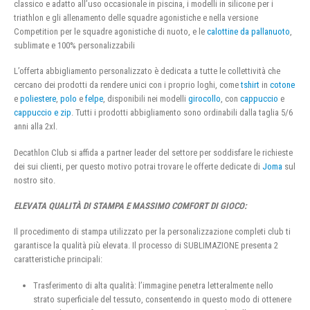
classico e adatto all’uso occasionale in piscina, i modelli in silicone per i
triathlon e gli allenamento delle squadre agonistiche e nella versione
Competition per le squadre agonistiche di nuoto, e le
calottine da pallanuoto
,
sublimate e 100% personalizzabili
L’offerta abbigliamento personalizzato è dedicata a tutte le collettività che
cercano dei prodotti da rendere unici con i proprio loghi, come
tshirt
in
cotone
e
poliestere
,
polo
e
felpe
, disponibili nei modelli
girocollo
, con
cappuccio
e
cappuccio e zip
. Tutti i prodotti abbigliamento sono ordinabili dalla taglia 5/6
anni alla 2xl.
Decathlon Club si affida a partner leader del settore per soddisfare le richieste
dei sui clienti, per questo motivo potrai trovare le offerte dedicate di
Joma
sul
nostro sito.
ELEVATA QUALITÀ DI STAMPA E MASSIMO COMFORT DI GIOCO:
Il procedimento di stampa utilizzato per la personalizzazione completi club ti
garantisce la qualità più elevata. Il processo di SUBLIMAZIONE presenta 2
caratteristiche principali:
Trasferimento di alta qualità: l’immagine penetra letteralmente nello
strato superficiale del tessuto, consentendo in questo modo di ottenere