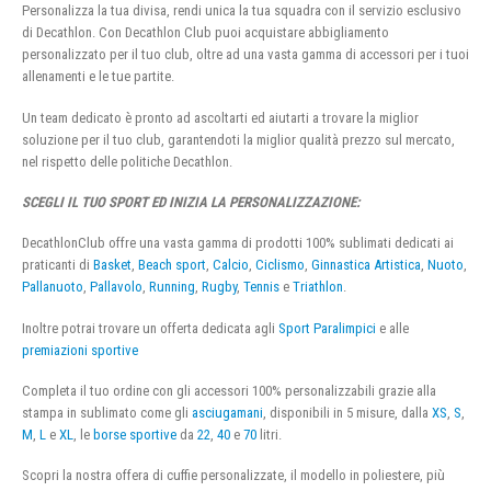
Personalizza la tua divisa, rendi unica la tua squadra con il servizio esclusivo
di Decathlon. Con Decathlon Club puoi acquistare abbigliamento
personalizzato per il tuo club, oltre ad una vasta gamma di accessori per i tuoi
allenamenti e le tue partite.
Un team dedicato è pronto ad ascoltarti ed aiutarti a trovare la miglior
soluzione per il tuo club, garantendoti la miglior qualità prezzo sul mercato,
nel rispetto delle politiche Decathlon.
SCEGLI IL TUO SPORT ED INIZIA LA PERSONALIZZAZIONE:
DecathlonClub offre una vasta gamma di prodotti 100% sublimati dedicati ai
praticanti di
Basket
,
Beach sport
,
Calcio
,
Ciclismo
,
Ginnastica Artistica
,
Nuoto
,
Pallanuoto
,
Pallavolo
,
Running
,
Rugby
,
Tennis
e
Triathlon
.
Inoltre potrai trovare un offerta dedicata agli
Sport Paralimpici
e alle
premiazioni sportive
Completa il tuo ordine con gli accessori 100% personalizzabili grazie alla
stampa in sublimato come gli
asciugamani
, disponibili in 5 misure, dalla
XS
,
S
,
M
,
L
e
XL
, le
borse sportive
da
22
,
40
e
70
litri.
Scopri la nostra offera di cuffie personalizzate, il modello in poliestere, più