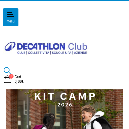
menu
0
Cart
0,00
€