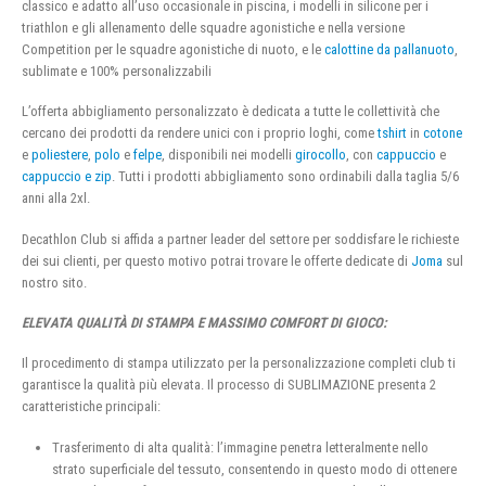
classico e adatto all’uso occasionale in piscina, i modelli in silicone per i
triathlon e gli allenamento delle squadre agonistiche e nella versione
Competition per le squadre agonistiche di nuoto, e le
calottine da pallanuoto
,
sublimate e 100% personalizzabili
L’offerta abbigliamento personalizzato è dedicata a tutte le collettività che
cercano dei prodotti da rendere unici con i proprio loghi, come
tshirt
in
cotone
e
poliestere
,
polo
e
felpe
, disponibili nei modelli
girocollo
, con
cappuccio
e
cappuccio e zip
. Tutti i prodotti abbigliamento sono ordinabili dalla taglia 5/6
anni alla 2xl.
Decathlon Club si affida a partner leader del settore per soddisfare le richieste
dei sui clienti, per questo motivo potrai trovare le offerte dedicate di
Joma
sul
nostro sito.
ELEVATA QUALITÀ DI STAMPA E MASSIMO COMFORT DI GIOCO:
Il procedimento di stampa utilizzato per la personalizzazione completi club ti
garantisce la qualità più elevata. Il processo di SUBLIMAZIONE presenta 2
caratteristiche principali:
Trasferimento di alta qualità: l’immagine penetra letteralmente nello
strato superficiale del tessuto, consentendo in questo modo di ottenere