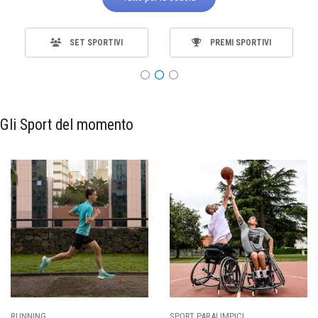
SET SPORTIVI
PREMI SPORTIVI
Gli Sport del momento
ALIMPICI
CALCIO
BASKET