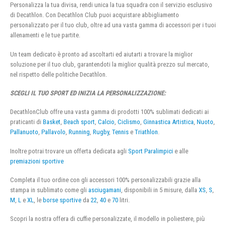
Personalizza la tua divisa, rendi unica la tua squadra con il servizio esclusivo
di Decathlon. Con Decathlon Club puoi acquistare abbigliamento
personalizzato per il tuo club, oltre ad una vasta gamma di accessori per i tuoi
allenamenti e le tue partite.
Un team dedicato è pronto ad ascoltarti ed aiutarti a trovare la miglior
soluzione per il tuo club, garantendoti la miglior qualità prezzo sul mercato,
nel rispetto delle politiche Decathlon.
SCEGLI IL TUO SPORT ED INIZIA LA PERSONALIZZAZIONE:
DecathlonClub offre una vasta gamma di prodotti 100% sublimati dedicati ai
praticanti di
Basket
,
Beach sport
,
Calcio
,
Ciclismo
,
Ginnastica Artistica
,
Nuoto
,
Pallanuoto
,
Pallavolo
,
Running
,
Rugby
,
Tennis
e
Triathlon
.
Inoltre potrai trovare un offerta dedicata agli
Sport Paralimpici
e alle
premiazioni sportive
Completa il tuo ordine con gli accessori 100% personalizzabili grazie alla
stampa in sublimato come gli
asciugamani
, disponibili in 5 misure, dalla
XS
,
S
,
M
,
L
e
XL
, le
borse sportive
da
22
,
40
e
70
litri.
Scopri la nostra offera di cuffie personalizzate, il modello in poliestere, più