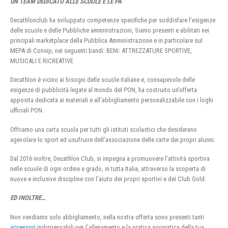
UN TEAM DEDICATO ALLE SCUOLE E LE PA
Decathlonclub ha sviluppato competenze specifiche per soddisfare l’esigenze
delle scuole e delle Pubbliche amministrazioni, Siamo presenti e abilitati nei
principali marketplace della Pubblica Amministrazione e in particolare sul
MEPA di Consip, nei seguenti bandi: BENI: ATTREZZATURE SPORTIVE,
MUSICALI E RICREATIVE
Decathlon è vicino ai bisogni delle scuole italiane e, consapevole delle
esigenze di pubblicità legate al mondo del PON, ha costruito un’offerta
apposita dedicata ai materiali e all’abbigliamento personalizzabile con i loghi
ufficiali PON.
Offriamo una carta scuola per tutti gli istituti scolastici che desiderano
agevolare lo sport ed usufruire dell’associazione delle carte dei propri alunni.
Dal 2016 inoltre, Decathlon Club, si impegna a promuovere l’attività sportiva
nelle scuole di ogni ordine e grado, in tutta Italia, attraverso la scoperta di
nuove e inclusive discipline con l’aiuto dei propri sportivi e dei Club Gold.
ED INOLTRE…
Non vendiamo solo abbigliamento, nella nostra offerta sono presenti tanti
accessori
indispensabili per l’allenamento e la pratica agonistica della tua