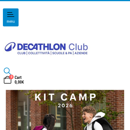
menu
0
Cart
0,00
€