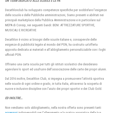
UN TEAM DEDICATO ALLE SCUOLE E LE PA
Decathlonclub ha sviluppato competenze specifiche per soddisfare l’esigenze
delle scuole e delle Pubbliche amministrazioni, Siamo presenti e abilitati nei
principali marketplace della Pubblica Amministrazione e in particolare sul
MEPA di Consip, nei seguenti bandi: BENI: ATTREZZATURE SPORTIVE,
MUSICALI E RICREATIVE
Decathlon è vicino ai bisogni delle scuole italiane e, consapevole delle
esigenze di pubblicità legate al mondo del PON, ha costruito un’offerta
apposita dedicata ai materiali e all’abbigliamento personalizzabile con i loghi
ufficiali PON.
Offriamo una carta scuola per tutti gli istituti scolastici che desiderano
agevolare lo sport ed usufruire dell’associazione delle carte dei propri alunni.
Dal 2016 inoltre, Decathlon Club, si impegna a promuovere l’attività sportiva
nelle scuole di ogni ordine e grado, in tutta Italia, attraverso la scoperta di
nuove e inclusive discipline con l’aiuto dei propri sportivi e dei Club Gold.
ED INOLTRE…
Non vendiamo solo abbigliamento, nella nostra offerta sono presenti tanti
accessori
indispensabili per l’allenamento e la pratica agonistica della tua