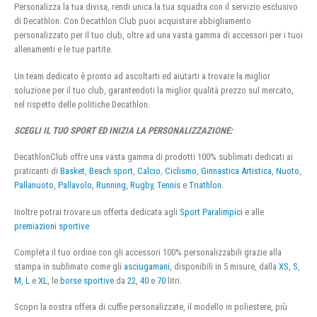
Personalizza la tua divisa, rendi unica la tua squadra con il servizio esclusivo
di Decathlon. Con Decathlon Club puoi acquistare abbigliamento
personalizzato per il tuo club, oltre ad una vasta gamma di accessori per i tuoi
allenamenti e le tue partite.
Un team dedicato è pronto ad ascoltarti ed aiutarti a trovare la miglior
soluzione per il tuo club, garantendoti la miglior qualità prezzo sul mercato,
nel rispetto delle politiche Decathlon.
SCEGLI IL TUO SPORT ED INIZIA LA PERSONALIZZAZIONE:
DecathlonClub offre una vasta gamma di prodotti 100% sublimati dedicati ai
praticanti di
Basket
,
Beach sport
,
Calcio
,
Ciclismo
,
Ginnastica Artistica
,
Nuoto
,
Pallanuoto
,
Pallavolo
,
Running
,
Rugby
,
Tennis
e
Triathlon
.
Inoltre potrai trovare un offerta dedicata agli
Sport Paralimpici
e alle
premiazioni sportive
Completa il tuo ordine con gli accessori 100% personalizzabili grazie alla
stampa in sublimato come gli
asciugamani
, disponibili in 5 misure, dalla
XS
,
S
,
M
,
L
e
XL
, le
borse sportive
da
22
,
40
e
70
litri.
Scopri la nostra offera di cuffie personalizzate, il modello in poliestere, più