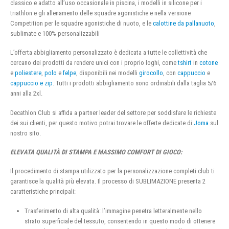
classico e adatto all’uso occasionale in piscina, i modelli in silicone per i
triathlon e gli allenamento delle squadre agonistiche e nella versione
Competition per le squadre agonistiche di nuoto, e le
calottine da pallanuoto
,
sublimate e 100% personalizzabili
L’offerta abbigliamento personalizzato è dedicata a tutte le collettività che
cercano dei prodotti da rendere unici con i proprio loghi, come
tshirt
in
cotone
e
poliestere
,
polo
e
felpe
, disponibili nei modelli
girocollo
, con
cappuccio
e
cappuccio e zip
. Tutti i prodotti abbigliamento sono ordinabili dalla taglia 5/6
anni alla 2xl.
Decathlon Club si affida a partner leader del settore per soddisfare le richieste
dei sui clienti, per questo motivo potrai trovare le offerte dedicate di
Joma
sul
nostro sito.
ELEVATA QUALITÀ DI STAMPA E MASSIMO COMFORT DI GIOCO:
Il procedimento di stampa utilizzato per la personalizzazione completi club ti
garantisce la qualità più elevata. Il processo di SUBLIMAZIONE presenta 2
caratteristiche principali:
Trasferimento di alta qualità: l’immagine penetra letteralmente nello
strato superficiale del tessuto, consentendo in questo modo di ottenere