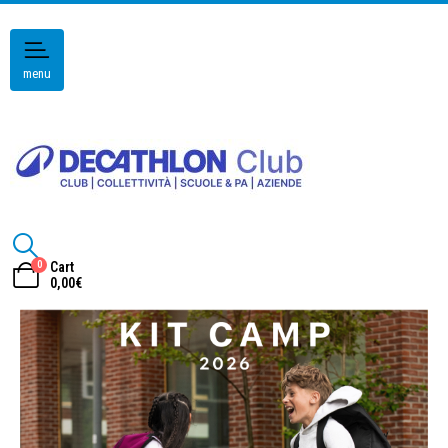
menu
0
Cart
0,00
€