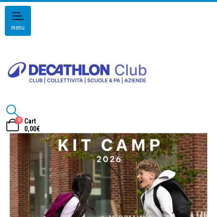
menu
0
Cart
0,00
€