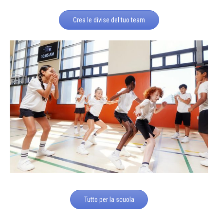
Crea le divise del tuo team
Tutto per la scuola