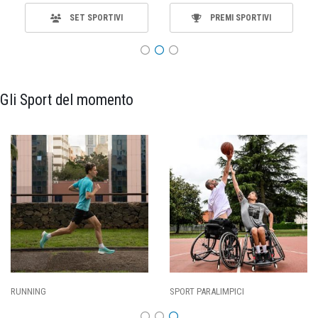
SET SPORTIVI
PREMI SPORTIVI
Gli Sport del momento
ING
SPORT PARALIMPICI
CALCI