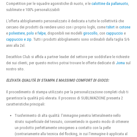
Competition per le squadre agonistiche di nuoto, e le
calottine da pallanuoto
,
sublimate e 100% personalizzabili
L’offerta abbigliamento personalizzato è dedicata a tutte le collettività che
cercano dei prodotti da rendere unici con i proprio loghi, come
tshirt
in
cotone
e
poliestere
,
polo
e
felpe
, disponibili nei modelli
girocollo
, con
cappuccio
e
cappuccio e zip
. Tutti i prodotti abbigliamento sono ordinabili dalla taglia 5/6
anni alla 2xl.
Decathlon Club si affida a partner leader del settore per soddisfare le richieste
dei sui clienti, per questo motivo potrai trovare le offerte dedicate di
Joma
sul
nostro sito.
ELEVATA QUALITÀ DI STAMPA E MASSIMO COMFORT DI GIOCO:
Il procedimento di stampa utilizzato per la personalizzazione completi club ti
garantisce la qualità più elevata. Il processo di SUBLIMAZIONE presenta 2
caratteristiche principali:
Trasferimento di alta qualità: l’immagine penetra letteralmente nello
strato superficiale del tessuto, consentendo in questo modo di ottenere
un prodotto perfettamente omogeneo a contatto con la pelle
(contrariamente alla tecnica del flocking, in cui l’immagine è applicata al