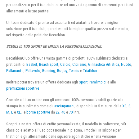
personalizzato per il tuo club, oltre ad una vasta gamma di accessori per i tuoi
allenamenti e le tue partite.
Un team dedicato è pronto ad ascoltarti ed aiutarti a trovare la miglior
soluzione per il tuo club, garantendoti la miglior qualità prezzo sul mercato,
nel rispetto delle politiche Decathlon.
SCEGLI IL TUO SPORT ED INIZIA LA PERSONALIZZAZIONE:
DecathlonClub offre una vasta gamma di prodotti 100% sublimati dedicati ai
praticanti di
Basket
,
Beach sport
,
Calcio
,
Ciclismo
,
Ginnastica Artistica
,
Nuoto
,
Pallanuoto
,
Pallavolo
,
Running
,
Rugby
,
Tennis
e
Triathlon
.
Inoltre potrai trovare un offerta dedicata agli
Sport Paralimpici
e alle
premiazioni sportive
Completa il tuo ordine con gli accessori 100% personalizzabili grazie alla
stampa in sublimato come gli
asciugamani
, disponibili in 5 misure, dalla
XS
,
S
,
M
,
L
e
XL
, le
borse sportive
da
22
,
40
e
70
litri.
Scopri la nostra offera di cuffie personalizzate, il modello in poliestere, più
classico e adatto all’uso occasionale in piscina, i modelli in silicone per i
triathlon e gli allenamento delle squadre agonistiche e nella versione