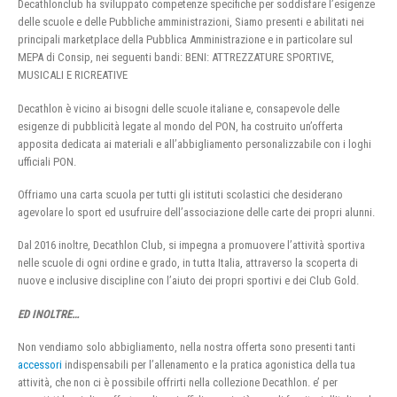
Decathlonclub ha sviluppato competenze specifiche per soddisfare l’esigenze
delle scuole e delle Pubbliche amministrazioni, Siamo presenti e abilitati nei
principali marketplace della Pubblica Amministrazione e in particolare sul
MEPA di Consip, nei seguenti bandi: BENI: ATTREZZATURE SPORTIVE,
MUSICALI E RICREATIVE
Decathlon è vicino ai bisogni delle scuole italiane e, consapevole delle
esigenze di pubblicità legate al mondo del PON, ha costruito un’offerta
apposita dedicata ai materiali e all’abbigliamento personalizzabile con i loghi
ufficiali PON.
Offriamo una carta scuola per tutti gli istituti scolastici che desiderano
agevolare lo sport ed usufruire dell’associazione delle carte dei propri alunni.
Dal 2016 inoltre, Decathlon Club, si impegna a promuovere l’attività sportiva
nelle scuole di ogni ordine e grado, in tutta Italia, attraverso la scoperta di
nuove e inclusive discipline con l’aiuto dei propri sportivi e dei Club Gold.
ED INOLTRE…
Non vendiamo solo abbigliamento, nella nostra offerta sono presenti tanti
accessori
indispensabili per l’allenamento e la pratica agonistica della tua
attività, che non ci è possibile offrirti nella collezione Decathlon. e’ per