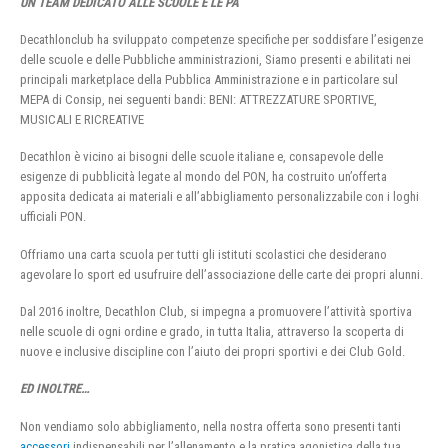
UN TEAM DEDICATO ALLE SCUOLE E LE PA
Decathlonclub ha sviluppato competenze specifiche per soddisfare l’esigenze
delle scuole e delle Pubbliche amministrazioni, Siamo presenti e abilitati nei
principali marketplace della Pubblica Amministrazione e in particolare sul
MEPA di Consip, nei seguenti bandi: BENI: ATTREZZATURE SPORTIVE,
MUSICALI E RICREATIVE
Decathlon è vicino ai bisogni delle scuole italiane e, consapevole delle
esigenze di pubblicità legate al mondo del PON, ha costruito un’offerta
apposita dedicata ai materiali e all’abbigliamento personalizzabile con i loghi
ufficiali PON.
Offriamo una carta scuola per tutti gli istituti scolastici che desiderano
agevolare lo sport ed usufruire dell’associazione delle carte dei propri alunni.
Dal 2016 inoltre, Decathlon Club, si impegna a promuovere l’attività sportiva
nelle scuole di ogni ordine e grado, in tutta Italia, attraverso la scoperta di
nuove e inclusive discipline con l’aiuto dei propri sportivi e dei Club Gold.
ED INOLTRE…
Non vendiamo solo abbigliamento, nella nostra offerta sono presenti tanti
accessori
indispensabili per l’allenamento e la pratica agonistica della tua