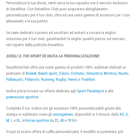
Personalizza la tua divisa, rendi unica la tua squadra con il servizio esclusivo
di Decathlon. Con Decathlon Club puoi acquistare abbigliamento
personalizzato per il tuo club, oltre ad una vasta gamma di accessori per i tuoi
allenamenti e le tue partite.
Un team dedicato è pronto ad ascoltarti ed aiutarti a trovare la miglior
soluzione per il tuo club, garantendoti la miglior qualità prezzo sul mercato,
nel rispetto delle politiche Decathlon.
SCEGLI IL TUO SPORT ED INIZIA LA PERSONALIZZAZIONE:
DecathlonClub offre una vasta gamma di prodotti 100% sublimati dedicati ai
praticanti di
Basket
,
Beach sport
,
Calcio
,
Ciclismo
,
Ginnastica Artistica
,
Nuoto
,
Pallanuoto
,
Pallavolo
,
Running
,
Rugby
,
Tennis
e
Triathlon
.
Inoltre potrai trovare un offerta dedicata agli
Sport Paralimpici
e alle
premiazioni sportive
Completa il tuo ordine con gli accessori 100% personalizzabili grazie alla
stampa in sublimato come gli
asciugamani
, disponibili in 5 misure, dalla
XS
,
S
,
M
,
L
e
XL
, le
borse sportive
da
22
,
40
e
70
litri.
Scopri la nostra offera di cuffie personalizzate, il modello in poliestere, più