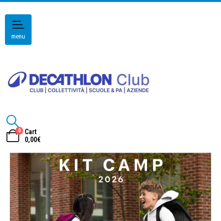
menu
0
Cart
0,00
€