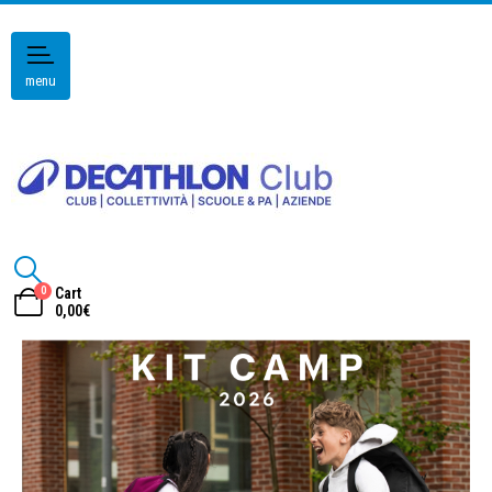
menu
0
Cart
0,00
€