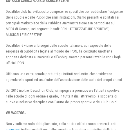
UN TEAM DEDICATO ALLE SCUOLE E LE PA
Decathlonclub ha sviluppato competenze specifiche per soddisfare l’esigenze
delle scuole e delle Pubbliche amministrazioni, Siamo presenti e abilitati nei
principali marketplace della Pubblica Amministrazione e in particolare sul
MEPA di Consip, nei seguenti bandi: BENI: ATTREZZATURE SPORTIVE,
MUSICALI E RICREATIVE
Decathlon è vicino ai bisogni delle scuole italiane e, consapevole delle
esigenze di pubblicità legate al mondo del PON, ha costruito un’offerta
apposita dedicata ai materiali e all’abbigliamento personalizzabile con i loghi
ufficiali PON.
Offriamo una carta scuola per tutti gli istituti scolastici che desiderano
agevolare lo sport ed usufruire dell’associazione delle carte dei propri alunni.
Dal 2016 inoltre, Decathlon Club, si impegna a promuovere l’attività sportiva
nelle scuole di ogni ordine e grado, in tutta Italia, attraverso la scoperta di
nuove e inclusive discipline con l’aiuto dei propri sportivi e dei Club Gold.
ED INOLTRE…
Non vendiamo solo abbigliamento, nella nostra offerta sono presenti tanti
accessori
indispensabili per l’allenamento e la pratica agonistica della tua