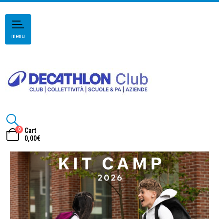
menu
0
Cart
0,00
€