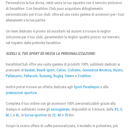
Personalizza la tua divisa, rendi unica la tua squadra con il servizio esclusivo
di Decathlon. Con Decathlon Club puoi acquistare abbigliamento
personalizzato per il tuo club, oltre ad una vasta gamma di accessori per i tuoi
allenamenti e le tue partite.
Un team dedicato è pronto ad ascoltarti ed aiutarti a trovare la miglior
soluzione per il tuo club, garantendoti la miglior qualità prezzo sul mercato,
nel rispetto delle politiche Decathlon.
SCEGLI IL TUO SPORT ED INIZIA LA PERSONALIZZAZIONE:
DecathlonClub offre una vasta gamma di prodotti 100% sublimati dedicati ai
praticanti di
Basket
,
Beach sport
,
Calcio
,
Ciclismo
,
Ginnastica Artistica
,
Nuoto
,
Pallanuoto
,
Pallavolo
,
Running
,
Rugby
,
Tennis
e
Triathlon
.
Inoltre potrai trovare un offerta dedicata agli
Sport Paralimpici
e alle
premiazioni sportive
Completa il tuo ordine con gli accessori 100% personalizzabili grazie alla
stampa in sublimato come gli
asciugamani
, disponibili in 5 misure, dalla
XS
,
S
,
M
,
L
e
XL
, le
borse sportive
da
22
,
40
e
70
litri.
Scopri la nostra offera di cuffie personalizzate, il modello in poliestere, più