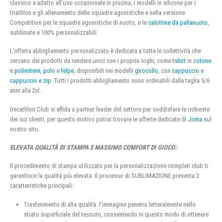
classico e adatto all’uso occasionale in piscina, i modelli in silicone per i
triathlon e gli allenamento delle squadre agonistiche e nella versione
Competition per le squadre agonistiche di nuoto, e le
calottine da pallanuoto
,
sublimate e 100% personalizzabili
L’offerta abbigliamento personalizzato è dedicata a tutte le collettività che
cercano dei prodotti da rendere unici con i proprio loghi, come
tshirt
in
cotone
e
poliestere
,
polo
e
felpe
, disponibili nei modelli
girocollo
, con
cappuccio
e
cappuccio e zip
. Tutti i prodotti abbigliamento sono ordinabili dalla taglia 5/6
anni alla 2xl.
Decathlon Club si affida a partner leader del settore per soddisfare le richieste
dei sui clienti, per questo motivo potrai trovare le offerte dedicate di
Joma
sul
nostro sito.
ELEVATA QUALITÀ DI STAMPA E MASSIMO COMFORT DI GIOCO:
Il procedimento di stampa utilizzato per la personalizzazione completi club ti
garantisce la qualità più elevata. Il processo di SUBLIMAZIONE presenta 2
caratteristiche principali:
Trasferimento di alta qualità: l’immagine penetra letteralmente nello
strato superficiale del tessuto, consentendo in questo modo di ottenere