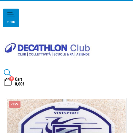
menu
0
Cart
0,00
€
-15%