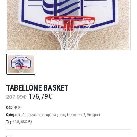
TABELLONE BASKET
Il
Il
176,79
€
207,99
€
prezzo
prezzo
originale
attuale
COD:
4056
era:
è:
Categorie:
Attrezzatura campo da gioco
,
Basket
,
sc15
,
Vivisport
207,99€.
176,79€.
Tag:
4056
,
8837980