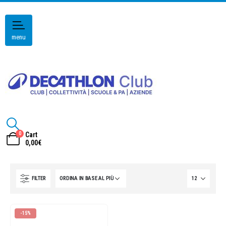
menu
0
Cart
0,00
€
FILTER
-15%