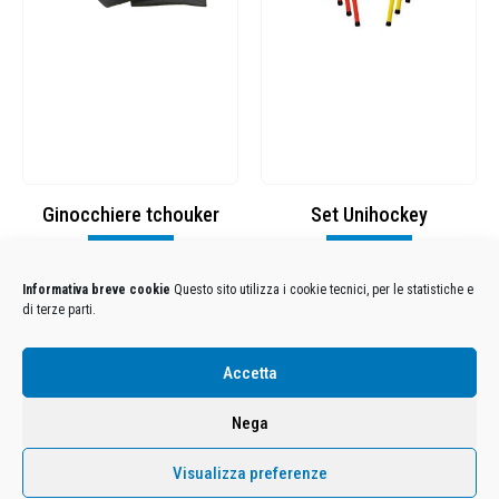
Ginocchiere tchouker
Set Unihockey
Visualizza
Visualizza
Informativa breve cookie
Questo sito utilizza i cookie tecnici, per le statistiche e
di terze parti.
Condizioni Generali di Utilizzo
-
Cookies
-
Privacy
Accetta
DECATHLON ITALIA S.r.l. Unipersonale - Viale Valassina, 268 - 20851 Lissone (MB) Cap. Soc.
Euro 12.500.000 i.v. - C.F. e Iscr. Reg. Imp. Monza e Brianza 02137480964 - R.E.A. MB-1370021 -
Nega
P.IVA. 11005760159 - Direzione e coordinamento art. 2497 C.C. DECATHLON SA, Villeneuve
D'Ascq, Francia Le foto dei prodotti presenti sul sito sono puramente esemplificative.
Visualizza preferenze