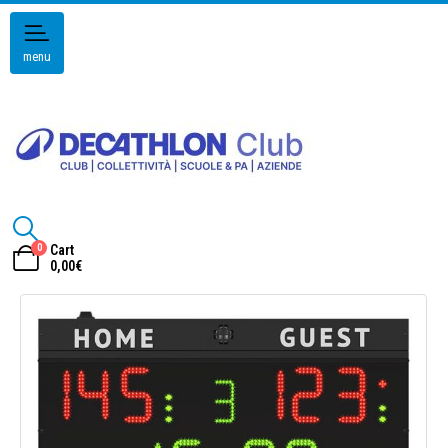
menu
0
Cart
0,00
€