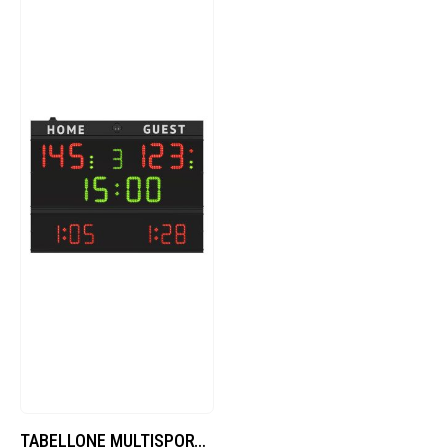
TABELLONE MULTISPORT SEMI-PROFESSIONALE CON SEGNALAZIONE DI TEMPO, PUNTEGGIO, PERIODO, TIME-OUT, POSSESSO/SERVIZIO/BONUS, FALLI DI SQUADRA/SET VINTI, TEMPI PENALITÀ, DIMENSIONI