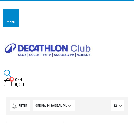
menu
0
Cart
0,00
€
FILTER