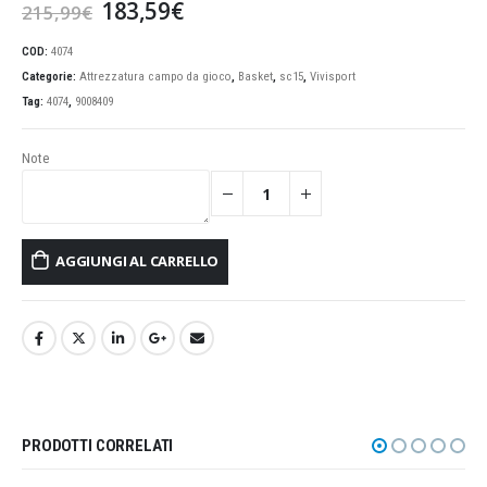
Il
Il
183,59
€
215,99
€
prezzo
prezzo
originale
attuale
COD:
4074
era:
è:
Categorie:
Attrezzatura campo da gioco
,
Basket
,
sc15
,
Vivisport
215,99€.
183,59€.
Tag:
4074
,
9008409
Note
AGGIUNGI AL CARRELLO
PRODOTTI CORRELATI