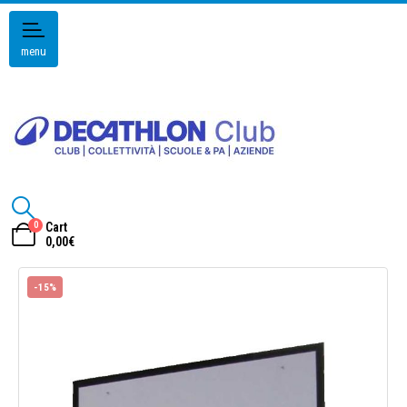
menu
0
Cart
0,00
€
-15%