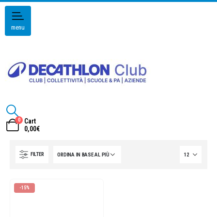
menu
0
Cart
0,00
€
FILTER
-15%