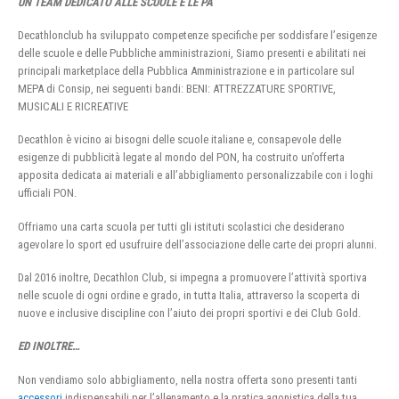
UN TEAM DEDICATO ALLE SCUOLE E LE PA
Decathlonclub ha sviluppato competenze specifiche per soddisfare l’esigenze
delle scuole e delle Pubbliche amministrazioni, Siamo presenti e abilitati nei
principali marketplace della Pubblica Amministrazione e in particolare sul
MEPA di Consip, nei seguenti bandi: BENI: ATTREZZATURE SPORTIVE,
MUSICALI E RICREATIVE
Decathlon è vicino ai bisogni delle scuole italiane e, consapevole delle
esigenze di pubblicità legate al mondo del PON, ha costruito un’offerta
apposita dedicata ai materiali e all’abbigliamento personalizzabile con i loghi
ufficiali PON.
Offriamo una carta scuola per tutti gli istituti scolastici che desiderano
agevolare lo sport ed usufruire dell’associazione delle carte dei propri alunni.
Dal 2016 inoltre, Decathlon Club, si impegna a promuovere l’attività sportiva
nelle scuole di ogni ordine e grado, in tutta Italia, attraverso la scoperta di
nuove e inclusive discipline con l’aiuto dei propri sportivi e dei Club Gold.
ED INOLTRE…
Non vendiamo solo abbigliamento, nella nostra offerta sono presenti tanti
accessori
indispensabili per l’allenamento e la pratica agonistica della tua