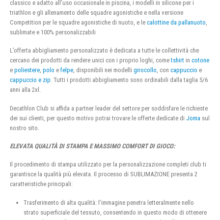
classico e adatto all’uso occasionale in piscina, i modelli in silicone per i
triathlon e gli allenamento delle squadre agonistiche e nella versione
Competition per le squadre agonistiche di nuoto, e le
calottine da pallanuoto
,
sublimate e 100% personalizzabili
L’offerta abbigliamento personalizzato è dedicata a tutte le collettività che
cercano dei prodotti da rendere unici con i proprio loghi, come
tshirt
in
cotone
e
poliestere
,
polo
e
felpe
, disponibili nei modelli
girocollo
, con
cappuccio
e
cappuccio e zip
. Tutti i prodotti abbigliamento sono ordinabili dalla taglia 5/6
anni alla 2xl.
Decathlon Club si affida a partner leader del settore per soddisfare le richieste
dei sui clienti, per questo motivo potrai trovare le offerte dedicate di
Joma
sul
nostro sito.
ELEVATA QUALITÀ DI STAMPA E MASSIMO COMFORT DI GIOCO:
Il procedimento di stampa utilizzato per la personalizzazione completi club ti
garantisce la qualità più elevata. Il processo di SUBLIMAZIONE presenta 2
caratteristiche principali:
Trasferimento di alta qualità: l’immagine penetra letteralmente nello
strato superficiale del tessuto, consentendo in questo modo di ottenere