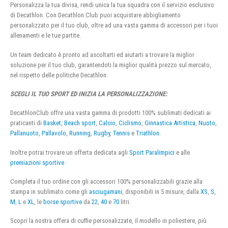
Personalizza la tua divisa, rendi unica la tua squadra con il servizio esclusivo
di Decathlon. Con Decathlon Club puoi acquistare abbigliamento
personalizzato per il tuo club, oltre ad una vasta gamma di accessori per i tuoi
allenamenti e le tue partite.
Un team dedicato è pronto ad ascoltarti ed aiutarti a trovare la miglior
soluzione per il tuo club, garantendoti la miglior qualità prezzo sul mercato,
nel rispetto delle politiche Decathlon.
SCEGLI IL TUO SPORT ED INIZIA LA PERSONALIZZAZIONE:
DecathlonClub offre una vasta gamma di prodotti 100% sublimati dedicati ai
praticanti di
Basket
,
Beach sport
,
Calcio
,
Ciclismo
,
Ginnastica Artistica
,
Nuoto
,
Pallanuoto
,
Pallavolo
,
Running
,
Rugby
,
Tennis
e
Triathlon
.
Inoltre potrai trovare un offerta dedicata agli
Sport Paralimpici
e alle
premiazioni sportive
Completa il tuo ordine con gli accessori 100% personalizzabili grazie alla
stampa in sublimato come gli
asciugamani
, disponibili in 5 misure, dalla
XS
,
S
,
M
,
L
e
XL
, le
borse sportive
da
22
,
40
e
70
litri.
Scopri la nostra offera di cuffie personalizzate, il modello in poliestere, più