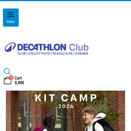
menu
0
Cart
0,00
€