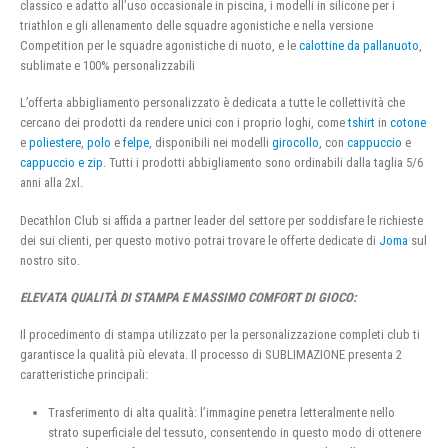
classico e adatto all’uso occasionale in piscina, i modelli in silicone per i
triathlon e gli allenamento delle squadre agonistiche e nella versione
Competition per le squadre agonistiche di nuoto, e le
calottine da pallanuoto
,
sublimate e 100% personalizzabili
L’offerta abbigliamento personalizzato è dedicata a tutte le collettività che
cercano dei prodotti da rendere unici con i proprio loghi, come
tshirt
in
cotone
e
poliestere
,
polo
e
felpe
, disponibili nei modelli
girocollo
, con
cappuccio
e
cappuccio e zip
. Tutti i prodotti abbigliamento sono ordinabili dalla taglia 5/6
anni alla 2xl.
Decathlon Club si affida a partner leader del settore per soddisfare le richieste
dei sui clienti, per questo motivo potrai trovare le offerte dedicate di
Joma
sul
nostro sito.
ELEVATA QUALITÀ DI STAMPA E MASSIMO COMFORT DI GIOCO:
Il procedimento di stampa utilizzato per la personalizzazione completi club ti
garantisce la qualità più elevata. Il processo di SUBLIMAZIONE presenta 2
caratteristiche principali:
Trasferimento di alta qualità: l’immagine penetra letteralmente nello
strato superficiale del tessuto, consentendo in questo modo di ottenere