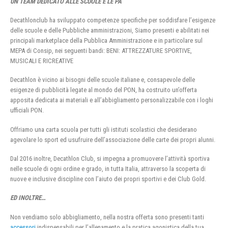
UN TEAM DEDICATO ALLE SCUOLE E LE PA
Decathlonclub ha sviluppato competenze specifiche per soddisfare l’esigenze
delle scuole e delle Pubbliche amministrazioni, Siamo presenti e abilitati nei
principali marketplace della Pubblica Amministrazione e in particolare sul
MEPA di Consip, nei seguenti bandi: BENI: ATTREZZATURE SPORTIVE,
MUSICALI E RICREATIVE
Decathlon è vicino ai bisogni delle scuole italiane e, consapevole delle
esigenze di pubblicità legate al mondo del PON, ha costruito un’offerta
apposita dedicata ai materiali e all’abbigliamento personalizzabile con i loghi
ufficiali PON.
Offriamo una carta scuola per tutti gli istituti scolastici che desiderano
agevolare lo sport ed usufruire dell’associazione delle carte dei propri alunni.
Dal 2016 inoltre, Decathlon Club, si impegna a promuovere l’attività sportiva
nelle scuole di ogni ordine e grado, in tutta Italia, attraverso la scoperta di
nuove e inclusive discipline con l’aiuto dei propri sportivi e dei Club Gold.
ED INOLTRE…
Non vendiamo solo abbigliamento, nella nostra offerta sono presenti tanti
accessori
indispensabili per l’allenamento e la pratica agonistica della tua