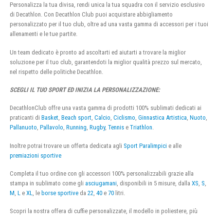
Personalizza la tua divisa, rendi unica la tua squadra con il servizio esclusivo
di Decathlon. Con Decathlon Club puoi acquistare abbigliamento
personalizzato per il tuo club, oltre ad una vasta gamma di accessori per i tuoi
allenamenti e le tue partite.
Un team dedicato è pronto ad ascoltarti ed aiutarti a trovare la miglior
soluzione per il tuo club, garantendoti la miglior qualità prezzo sul mercato,
nel rispetto delle politiche Decathlon.
SCEGLI IL TUO SPORT ED INIZIA LA PERSONALIZZAZIONE:
DecathlonClub offre una vasta gamma di prodotti 100% sublimati dedicati ai
praticanti di
Basket
,
Beach sport
,
Calcio
,
Ciclismo
,
Ginnastica Artistica
,
Nuoto
,
Pallanuoto
,
Pallavolo
,
Running
,
Rugby
,
Tennis
e
Triathlon
.
Inoltre potrai trovare un offerta dedicata agli
Sport Paralimpici
e alle
premiazioni sportive
Completa il tuo ordine con gli accessori 100% personalizzabili grazie alla
stampa in sublimato come gli
asciugamani
, disponibili in 5 misure, dalla
XS
,
S
,
M
,
L
e
XL
, le
borse sportive
da
22
,
40
e
70
litri.
Scopri la nostra offera di cuffie personalizzate, il modello in poliestere, più