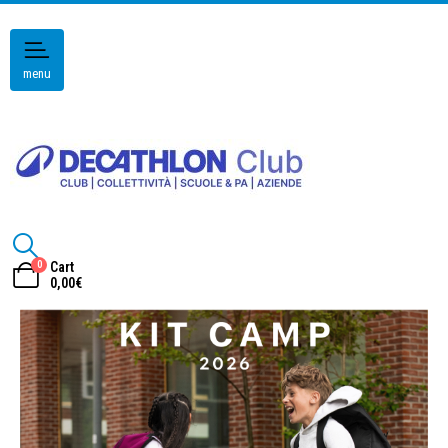
menu
0
Cart
0,00
€