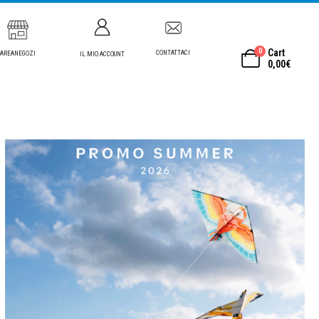
0
Cart
CONTATTACI
AREANEGOZI
IL MIO ACCOUNT
0,00
€