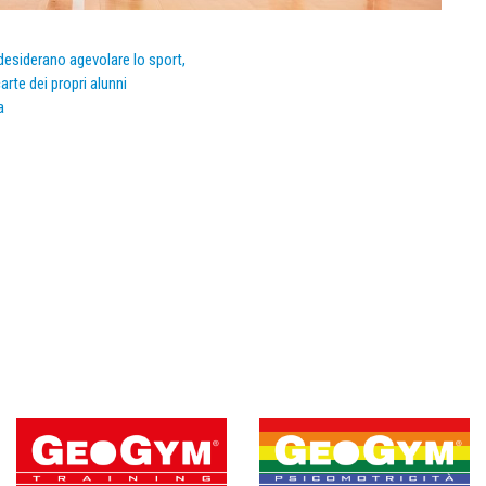
e desiderano agevolare lo sport,
arte dei propri alunni
a