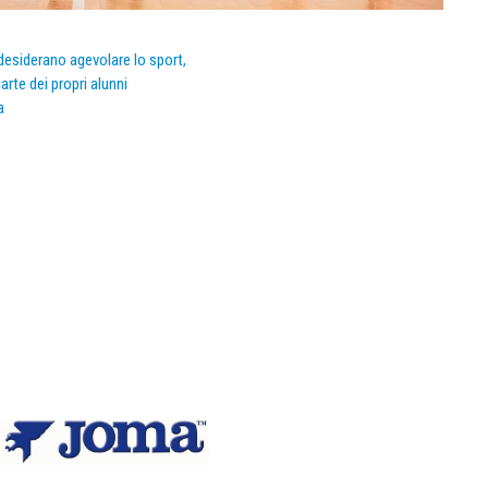
e desiderano agevolare lo sport,
arte dei propri alunni
a