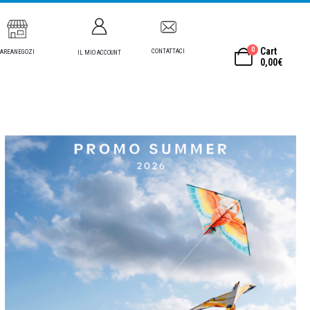
0
Cart
CONTATTACI
AREANEGOZI
IL MIO ACCOUNT
0,00
€