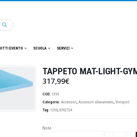
OTTI EVENTO
SCUOLA
SERVIZI
TAPPETO MAT-LIGHT-GY
317,99
€
COD:
1359
Categorie:
Accessori
,
Accessori allenamento
,
Vivisport
Tag:
1359
,
8762724
Note