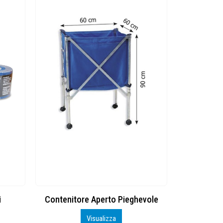
i
Contenitore Aperto Pieghevole
TEQ LIT
Visualizza