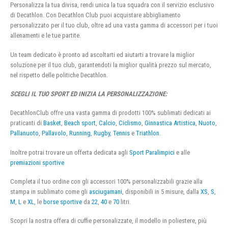
Personalizza la tua divisa, rendi unica la tua squadra con il servizio esclusivo
di Decathlon. Con Decathlon Club puoi acquistare abbigliamento
personalizzato per il tuo club, oltre ad una vasta gamma di accessori per i tuoi
allenamenti e le tue partite.
Un team dedicato è pronto ad ascoltarti ed aiutarti a trovare la miglior
soluzione per il tuo club, garantendoti la miglior qualità prezzo sul mercato,
nel rispetto delle politiche Decathlon.
SCEGLI IL TUO SPORT ED INIZIA LA PERSONALIZZAZIONE:
DecathlonClub offre una vasta gamma di prodotti 100% sublimati dedicati ai
praticanti di
Basket
,
Beach sport
,
Calcio
,
Ciclismo
,
Ginnastica Artistica
,
Nuoto
,
Pallanuoto
,
Pallavolo
,
Running
,
Rugby
,
Tennis
e
Triathlon
.
Inoltre potrai trovare un offerta dedicata agli
Sport Paralimpici
e alle
premiazioni sportive
Completa il tuo ordine con gli accessori 100% personalizzabili grazie alla
stampa in sublimato come gli
asciugamani
, disponibili in 5 misure, dalla
XS
,
S
,
M
,
L
e
XL
, le
borse sportive
da
22
,
40
e
70
litri.
Scopri la nostra offera di cuffie personalizzate, il modello in poliestere, più