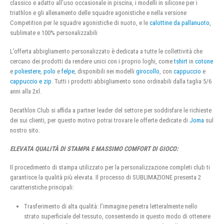
classico e adatto all’uso occasionale in piscina, i modelli in silicone per i
triathlon e gli allenamento delle squadre agonistiche e nella versione
Competition per le squadre agonistiche di nuoto, e le
calottine da pallanuoto
,
sublimate e 100% personalizzabili
L’offerta abbigliamento personalizzato è dedicata a tutte le collettività che
cercano dei prodotti da rendere unici con i proprio loghi, come
tshirt
in
cotone
e
poliestere
,
polo
e
felpe
, disponibili nei modelli
girocollo
, con
cappuccio
e
cappuccio e zip
. Tutti i prodotti abbigliamento sono ordinabili dalla taglia 5/6
anni alla 2xl.
Decathlon Club si affida a partner leader del settore per soddisfare le richieste
dei sui clienti, per questo motivo potrai trovare le offerte dedicate di
Joma
sul
nostro sito.
ELEVATA QUALITÀ DI STAMPA E MASSIMO COMFORT DI GIOCO:
Il procedimento di stampa utilizzato per la personalizzazione completi club ti
garantisce la qualità più elevata. Il processo di SUBLIMAZIONE presenta 2
caratteristiche principali:
Trasferimento di alta qualità: l’immagine penetra letteralmente nello
strato superficiale del tessuto, consentendo in questo modo di ottenere