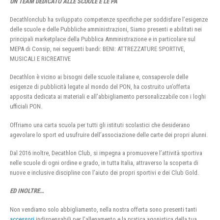
UN TEAM DEDICATO ALLE SCUOLE E LE PA
Decathlonclub ha sviluppato competenze specifiche per soddisfare l’esigenze
delle scuole e delle Pubbliche amministrazioni, Siamo presenti e abilitati nei
principali marketplace della Pubblica Amministrazione e in particolare sul
MEPA di Consip, nei seguenti bandi: BENI: ATTREZZATURE SPORTIVE,
MUSICALI E RICREATIVE
Decathlon è vicino ai bisogni delle scuole italiane e, consapevole delle
esigenze di pubblicità legate al mondo del PON, ha costruito un’offerta
apposita dedicata ai materiali e all’abbigliamento personalizzabile con i loghi
ufficiali PON.
Offriamo una carta scuola per tutti gli istituti scolastici che desiderano
agevolare lo sport ed usufruire dell’associazione delle carte dei propri alunni.
Dal 2016 inoltre, Decathlon Club, si impegna a promuovere l’attività sportiva
nelle scuole di ogni ordine e grado, in tutta Italia, attraverso la scoperta di
nuove e inclusive discipline con l’aiuto dei propri sportivi e dei Club Gold.
ED INOLTRE…
Non vendiamo solo abbigliamento, nella nostra offerta sono presenti tanti
accessori
indispensabili per l’allenamento e la pratica agonistica della tua