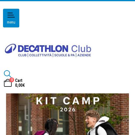
menu
0
Cart
0,00
€