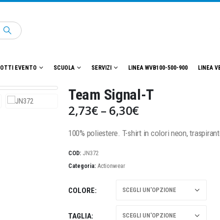
OTTI EVENTO
SCUOLA
SERVIZI
LINEA WVB100-500-900
LINEA V
Team Signal-T
2,73
€
–
6,30
€
100% poliestere. T-shirt in colori neon, traspira
COD:
JN372
Categoria:
Actionwear
COLORE
TAGLIA