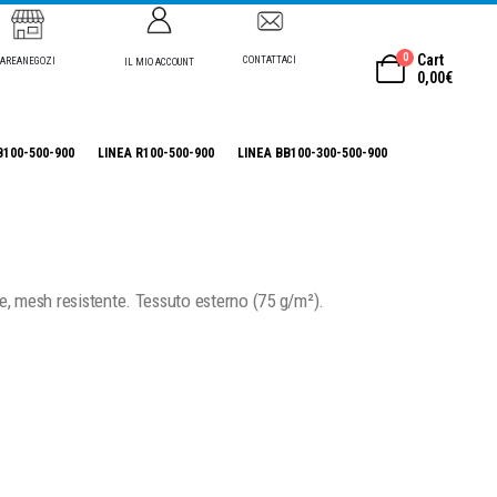
0
Cart
CONTATTACI
AREANEGOZI
IL MIO ACCOUNT
0,00
€
B100-500-900
LINEA R100-500-900
LINEA BB100-300-500-900
nte, mesh resistente. Tessuto esterno (75 g/m²).