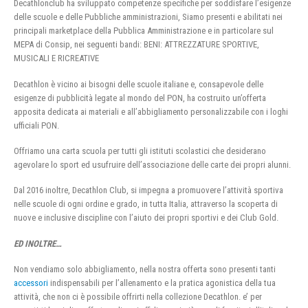
Decathlonclub ha sviluppato competenze specifiche per soddisfare l’esigenze
delle scuole e delle Pubbliche amministrazioni, Siamo presenti e abilitati nei
principali marketplace della Pubblica Amministrazione e in particolare sul
MEPA di Consip, nei seguenti bandi: BENI: ATTREZZATURE SPORTIVE,
MUSICALI E RICREATIVE
Decathlon è vicino ai bisogni delle scuole italiane e, consapevole delle
esigenze di pubblicità legate al mondo del PON, ha costruito un’offerta
apposita dedicata ai materiali e all’abbigliamento personalizzabile con i loghi
ufficiali PON.
Offriamo una carta scuola per tutti gli istituti scolastici che desiderano
agevolare lo sport ed usufruire dell’associazione delle carte dei propri alunni.
Dal 2016 inoltre, Decathlon Club, si impegna a promuovere l’attività sportiva
nelle scuole di ogni ordine e grado, in tutta Italia, attraverso la scoperta di
nuove e inclusive discipline con l’aiuto dei propri sportivi e dei Club Gold.
ED INOLTRE…
Non vendiamo solo abbigliamento, nella nostra offerta sono presenti tanti
accessori
indispensabili per l’allenamento e la pratica agonistica della tua
attività, che non ci è possibile offrirti nella collezione Decathlon. e’ per