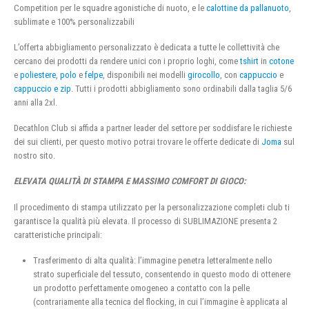
Competition per le squadre agonistiche di nuoto, e le
calottine da pallanuoto
,
sublimate e 100% personalizzabili
L’offerta abbigliamento personalizzato è dedicata a tutte le collettività che
cercano dei prodotti da rendere unici con i proprio loghi, come
tshirt
in
cotone
e
poliestere
,
polo
e
felpe
, disponibili nei modelli
girocollo
, con
cappuccio
e
cappuccio e zip
. Tutti i prodotti abbigliamento sono ordinabili dalla taglia 5/6
anni alla 2xl.
Decathlon Club si affida a partner leader del settore per soddisfare le richieste
dei sui clienti, per questo motivo potrai trovare le offerte dedicate di
Joma
sul
nostro sito.
ELEVATA QUALITÀ DI STAMPA E MASSIMO COMFORT DI GIOCO:
Il procedimento di stampa utilizzato per la personalizzazione completi club ti
garantisce la qualità più elevata. Il processo di SUBLIMAZIONE presenta 2
caratteristiche principali:
Trasferimento di alta qualità: l’immagine penetra letteralmente nello
strato superficiale del tessuto, consentendo in questo modo di ottenere
un prodotto perfettamente omogeneo a contatto con la pelle
(contrariamente alla tecnica del flocking, in cui l’immagine è applicata al