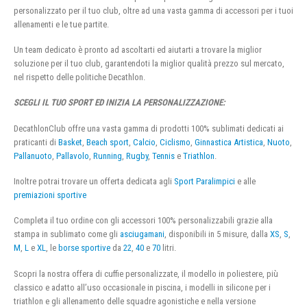
personalizzato per il tuo club, oltre ad una vasta gamma di accessori per i tuoi
allenamenti e le tue partite.
Un team dedicato è pronto ad ascoltarti ed aiutarti a trovare la miglior
soluzione per il tuo club, garantendoti la miglior qualità prezzo sul mercato,
nel rispetto delle politiche Decathlon.
SCEGLI IL TUO SPORT ED INIZIA LA PERSONALIZZAZIONE:
DecathlonClub offre una vasta gamma di prodotti 100% sublimati dedicati ai
praticanti di
Basket
,
Beach sport
,
Calcio
,
Ciclismo
,
Ginnastica Artistica
,
Nuoto
,
Pallanuoto
,
Pallavolo
,
Running
,
Rugby
,
Tennis
e
Triathlon
.
Inoltre potrai trovare un offerta dedicata agli
Sport Paralimpici
e alle
premiazioni sportive
Completa il tuo ordine con gli accessori 100% personalizzabili grazie alla
stampa in sublimato come gli
asciugamani
, disponibili in 5 misure, dalla
XS
,
S
,
M
,
L
e
XL
, le
borse sportive
da
22
,
40
e
70
litri.
Scopri la nostra offera di cuffie personalizzate, il modello in poliestere, più
classico e adatto all’uso occasionale in piscina, i modelli in silicone per i
triathlon e gli allenamento delle squadre agonistiche e nella versione