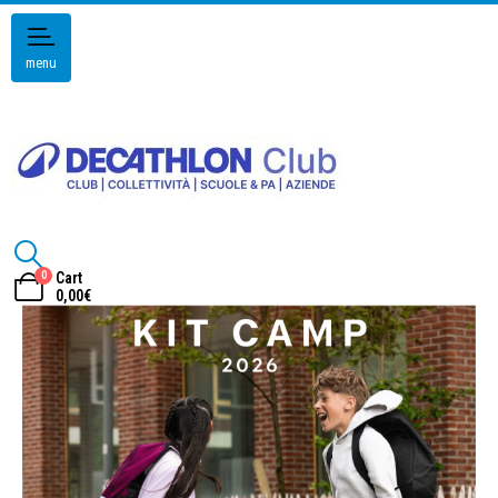
menu
0
Cart
0,00
€