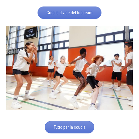
Crea le divise del tuo team
Tutto per la scuola