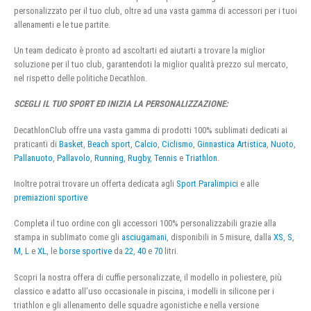
personalizzato per il tuo club, oltre ad una vasta gamma di accessori per i tuoi
allenamenti e le tue partite.
Un team dedicato è pronto ad ascoltarti ed aiutarti a trovare la miglior
soluzione per il tuo club, garantendoti la miglior qualità prezzo sul mercato,
nel rispetto delle politiche Decathlon.
SCEGLI IL TUO SPORT ED INIZIA LA PERSONALIZZAZIONE:
DecathlonClub offre una vasta gamma di prodotti 100% sublimati dedicati ai
praticanti di
Basket
,
Beach sport
,
Calcio
,
Ciclismo
,
Ginnastica Artistica
,
Nuoto
,
Pallanuoto
,
Pallavolo
,
Running
,
Rugby
,
Tennis
e
Triathlon
.
Inoltre potrai trovare un offerta dedicata agli
Sport Paralimpici
e alle
premiazioni sportive
Completa il tuo ordine con gli accessori 100% personalizzabili grazie alla
stampa in sublimato come gli
asciugamani
, disponibili in 5 misure, dalla
XS
,
S
,
M
,
L
e
XL
, le
borse sportive
da
22
,
40
e
70
litri.
Scopri la nostra offera di cuffie personalizzate, il modello in poliestere, più
classico e adatto all’uso occasionale in piscina, i modelli in silicone per i
triathlon e gli allenamento delle squadre agonistiche e nella versione