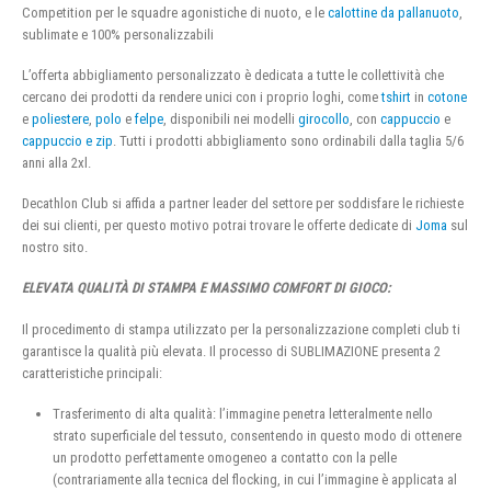
Competition per le squadre agonistiche di nuoto, e le
calottine da pallanuoto
,
sublimate e 100% personalizzabili
L’offerta abbigliamento personalizzato è dedicata a tutte le collettività che
cercano dei prodotti da rendere unici con i proprio loghi, come
tshirt
in
cotone
e
poliestere
,
polo
e
felpe
, disponibili nei modelli
girocollo
, con
cappuccio
e
cappuccio e zip
. Tutti i prodotti abbigliamento sono ordinabili dalla taglia 5/6
anni alla 2xl.
Decathlon Club si affida a partner leader del settore per soddisfare le richieste
dei sui clienti, per questo motivo potrai trovare le offerte dedicate di
Joma
sul
nostro sito.
ELEVATA QUALITÀ DI STAMPA E MASSIMO COMFORT DI GIOCO:
Il procedimento di stampa utilizzato per la personalizzazione completi club ti
garantisce la qualità più elevata. Il processo di SUBLIMAZIONE presenta 2
caratteristiche principali:
Trasferimento di alta qualità: l’immagine penetra letteralmente nello
strato superficiale del tessuto, consentendo in questo modo di ottenere
un prodotto perfettamente omogeneo a contatto con la pelle
(contrariamente alla tecnica del flocking, in cui l’immagine è applicata al