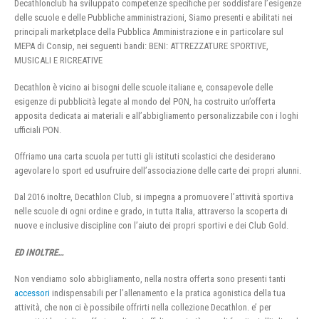
Decathlonclub ha sviluppato competenze specifiche per soddisfare l’esigenze
delle scuole e delle Pubbliche amministrazioni, Siamo presenti e abilitati nei
principali marketplace della Pubblica Amministrazione e in particolare sul
MEPA di Consip, nei seguenti bandi: BENI: ATTREZZATURE SPORTIVE,
MUSICALI E RICREATIVE
Decathlon è vicino ai bisogni delle scuole italiane e, consapevole delle
esigenze di pubblicità legate al mondo del PON, ha costruito un’offerta
apposita dedicata ai materiali e all’abbigliamento personalizzabile con i loghi
ufficiali PON.
Offriamo una carta scuola per tutti gli istituti scolastici che desiderano
agevolare lo sport ed usufruire dell’associazione delle carte dei propri alunni.
Dal 2016 inoltre, Decathlon Club, si impegna a promuovere l’attività sportiva
nelle scuole di ogni ordine e grado, in tutta Italia, attraverso la scoperta di
nuove e inclusive discipline con l’aiuto dei propri sportivi e dei Club Gold.
ED INOLTRE…
Non vendiamo solo abbigliamento, nella nostra offerta sono presenti tanti
accessori
indispensabili per l’allenamento e la pratica agonistica della tua
attività, che non ci è possibile offrirti nella collezione Decathlon. e’ per