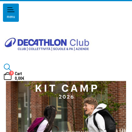
menu
0
Cart
0,00
€