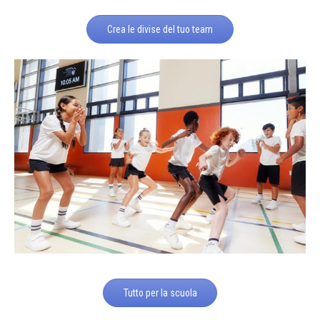
Crea le divise del tuo team
Tutto per la scuola