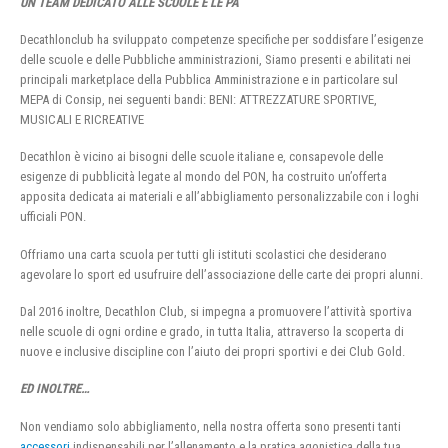
UN TEAM DEDICATO ALLE SCUOLE E LE PA
Decathlonclub ha sviluppato competenze specifiche per soddisfare l’esigenze
delle scuole e delle Pubbliche amministrazioni, Siamo presenti e abilitati nei
principali marketplace della Pubblica Amministrazione e in particolare sul
MEPA di Consip, nei seguenti bandi: BENI: ATTREZZATURE SPORTIVE,
MUSICALI E RICREATIVE
Decathlon è vicino ai bisogni delle scuole italiane e, consapevole delle
esigenze di pubblicità legate al mondo del PON, ha costruito un’offerta
apposita dedicata ai materiali e all’abbigliamento personalizzabile con i loghi
ufficiali PON.
Offriamo una carta scuola per tutti gli istituti scolastici che desiderano
agevolare lo sport ed usufruire dell’associazione delle carte dei propri alunni.
Dal 2016 inoltre, Decathlon Club, si impegna a promuovere l’attività sportiva
nelle scuole di ogni ordine e grado, in tutta Italia, attraverso la scoperta di
nuove e inclusive discipline con l’aiuto dei propri sportivi e dei Club Gold.
ED INOLTRE…
Non vendiamo solo abbigliamento, nella nostra offerta sono presenti tanti
accessori
indispensabili per l’allenamento e la pratica agonistica della tua