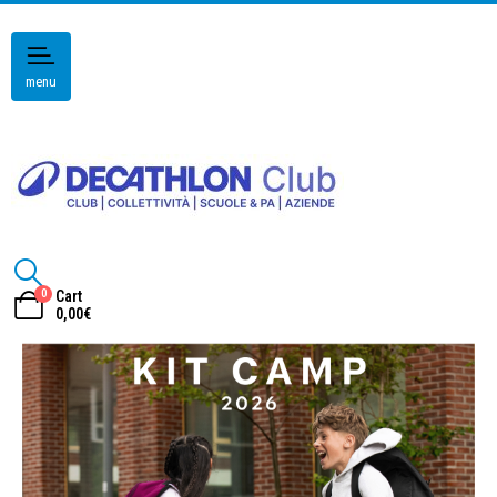
menu
0
Cart
0,00
€