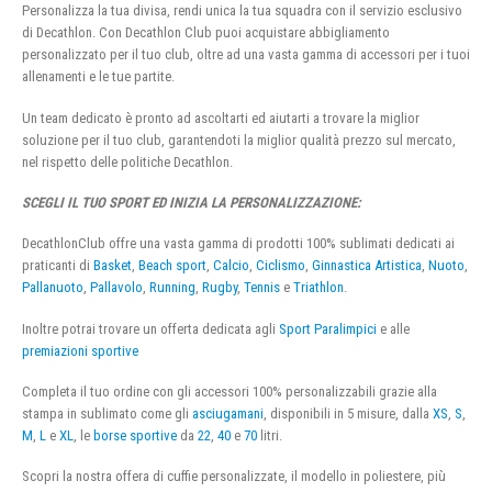
Personalizza la tua divisa, rendi unica la tua squadra con il servizio esclusivo
di Decathlon. Con Decathlon Club puoi acquistare abbigliamento
personalizzato per il tuo club, oltre ad una vasta gamma di accessori per i tuoi
allenamenti e le tue partite.
Un team dedicato è pronto ad ascoltarti ed aiutarti a trovare la miglior
soluzione per il tuo club, garantendoti la miglior qualità prezzo sul mercato,
nel rispetto delle politiche Decathlon.
SCEGLI IL TUO SPORT ED INIZIA LA PERSONALIZZAZIONE:
DecathlonClub offre una vasta gamma di prodotti 100% sublimati dedicati ai
praticanti di
Basket
,
Beach sport
,
Calcio
,
Ciclismo
,
Ginnastica Artistica
,
Nuoto
,
Pallanuoto
,
Pallavolo
,
Running
,
Rugby
,
Tennis
e
Triathlon
.
Inoltre potrai trovare un offerta dedicata agli
Sport Paralimpici
e alle
premiazioni sportive
Completa il tuo ordine con gli accessori 100% personalizzabili grazie alla
stampa in sublimato come gli
asciugamani
, disponibili in 5 misure, dalla
XS
,
S
,
M
,
L
e
XL
, le
borse sportive
da
22
,
40
e
70
litri.
Scopri la nostra offera di cuffie personalizzate, il modello in poliestere, più