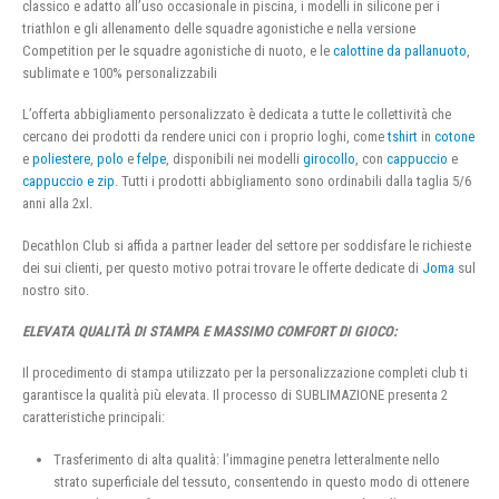
classico e adatto all’uso occasionale in piscina, i modelli in silicone per i
triathlon e gli allenamento delle squadre agonistiche e nella versione
Competition per le squadre agonistiche di nuoto, e le
calottine da pallanuoto
,
sublimate e 100% personalizzabili
L’offerta abbigliamento personalizzato è dedicata a tutte le collettività che
cercano dei prodotti da rendere unici con i proprio loghi, come
tshirt
in
cotone
e
poliestere
,
polo
e
felpe
, disponibili nei modelli
girocollo
, con
cappuccio
e
cappuccio e zip
. Tutti i prodotti abbigliamento sono ordinabili dalla taglia 5/6
anni alla 2xl.
Decathlon Club si affida a partner leader del settore per soddisfare le richieste
dei sui clienti, per questo motivo potrai trovare le offerte dedicate di
Joma
sul
nostro sito.
ELEVATA QUALITÀ DI STAMPA E MASSIMO COMFORT DI GIOCO:
Il procedimento di stampa utilizzato per la personalizzazione completi club ti
garantisce la qualità più elevata. Il processo di SUBLIMAZIONE presenta 2
caratteristiche principali:
Trasferimento di alta qualità: l’immagine penetra letteralmente nello
strato superficiale del tessuto, consentendo in questo modo di ottenere