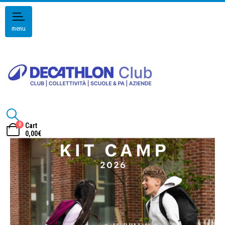
menu
0
Cart
0,00
€