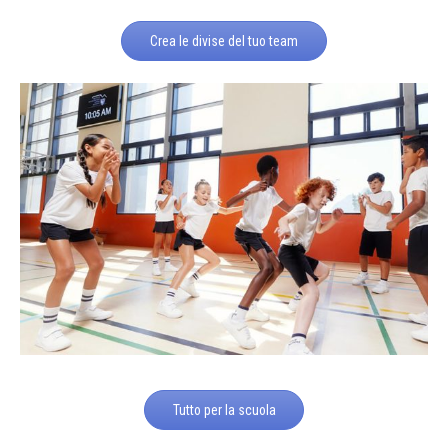
Crea le divise del tuo team
Tutto per la scuola