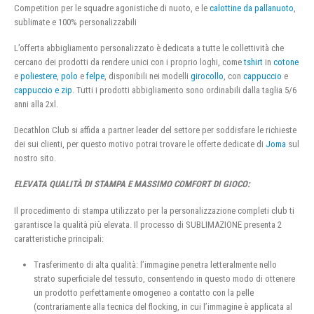
Competition per le squadre agonistiche di nuoto, e le
calottine da pallanuoto
,
sublimate e 100% personalizzabili
L’offerta abbigliamento personalizzato è dedicata a tutte le collettività che
cercano dei prodotti da rendere unici con i proprio loghi, come
tshirt
in
cotone
e
poliestere
,
polo
e
felpe
, disponibili nei modelli
girocollo
, con
cappuccio
e
cappuccio e zip
. Tutti i prodotti abbigliamento sono ordinabili dalla taglia 5/6
anni alla 2xl.
Decathlon Club si affida a partner leader del settore per soddisfare le richieste
dei sui clienti, per questo motivo potrai trovare le offerte dedicate di
Joma
sul
nostro sito.
ELEVATA QUALITÀ DI STAMPA E MASSIMO COMFORT DI GIOCO:
Il procedimento di stampa utilizzato per la personalizzazione completi club ti
garantisce la qualità più elevata. Il processo di SUBLIMAZIONE presenta 2
caratteristiche principali:
Trasferimento di alta qualità: l’immagine penetra letteralmente nello
strato superficiale del tessuto, consentendo in questo modo di ottenere
un prodotto perfettamente omogeneo a contatto con la pelle
(contrariamente alla tecnica del flocking, in cui l’immagine è applicata al