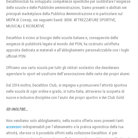
Decathlonclub ha sviluppato competenze specifiche per soddisfare l’esigenze
delle scuole e delle Pubbliche amministrazioni, Siamo presenti e abilitati nei
principali marketplace della Pubblica Amministrazione e in particolare sul
MEPA di Consip, nei seguenti bandi: BENI: ATTREZZATURE SPORTIVE,
MUSICALI E RICREATIVE
Decathlon è vicino ai bisogni delle scuole italiane e, consapevole delle
esigenze di pubblicità legate al mondo del PON, ha costruito un’offerta
apposita dedicata ai materiali e all’abbigliamento personalizzabile con i loghi
ufficiali PON.
Offriamo una carta scuola per tutti gli istituti scolastici che desiderano
agevolare lo sport ed usufruire dell’associazione delle carte dei propri alunni.
Dal 2016 inoltre, Decathlon Club, si impegna a promuovere l’attività sportiva
nelle scuole di ogni ordine e grado, in tutta Italia, attraverso la scoperta di
nuove e inclusive discipline con l’aiuto dei propri sportivi e dei Club Gold.
ED INOLTRE…
Non vendiamo solo abbigliamento, nella nostra offerta sono presenti tanti
accessori
indispensabili per l’allenamento e la pratica agonistica della tua
attività, che non ci è possibile offrirti nella collezione Decathlon. e’ per