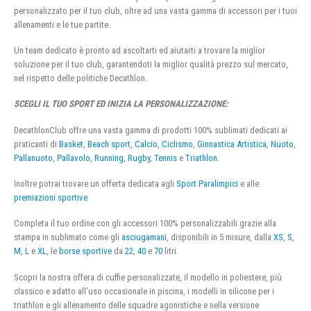
personalizzato per il tuo club, oltre ad una vasta gamma di accessori per i tuoi
allenamenti e le tue partite.
Un team dedicato è pronto ad ascoltarti ed aiutarti a trovare la miglior
soluzione per il tuo club, garantendoti la miglior qualità prezzo sul mercato,
nel rispetto delle politiche Decathlon.
SCEGLI IL TUO SPORT ED INIZIA LA PERSONALIZZAZIONE:
DecathlonClub offre una vasta gamma di prodotti 100% sublimati dedicati ai
praticanti di
Basket
,
Beach sport
,
Calcio
,
Ciclismo
,
Ginnastica Artistica
,
Nuoto
,
Pallanuoto
,
Pallavolo
,
Running
,
Rugby
,
Tennis
e
Triathlon
.
Inoltre potrai trovare un offerta dedicata agli
Sport Paralimpici
e alle
premiazioni sportive
Completa il tuo ordine con gli accessori 100% personalizzabili grazie alla
stampa in sublimato come gli
asciugamani
, disponibili in 5 misure, dalla
XS
,
S
,
M
,
L
e
XL
, le
borse sportive
da
22
,
40
e
70
litri.
Scopri la nostra offera di cuffie personalizzate, il modello in poliestere, più
classico e adatto all’uso occasionale in piscina, i modelli in silicone per i
triathlon e gli allenamento delle squadre agonistiche e nella versione