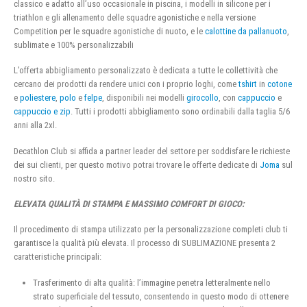
classico e adatto all’uso occasionale in piscina, i modelli in silicone per i
triathlon e gli allenamento delle squadre agonistiche e nella versione
Competition per le squadre agonistiche di nuoto, e le
calottine da pallanuoto
,
sublimate e 100% personalizzabili
L’offerta abbigliamento personalizzato è dedicata a tutte le collettività che
cercano dei prodotti da rendere unici con i proprio loghi, come
tshirt
in
cotone
e
poliestere
,
polo
e
felpe
, disponibili nei modelli
girocollo
, con
cappuccio
e
cappuccio e zip
. Tutti i prodotti abbigliamento sono ordinabili dalla taglia 5/6
anni alla 2xl.
Decathlon Club si affida a partner leader del settore per soddisfare le richieste
dei sui clienti, per questo motivo potrai trovare le offerte dedicate di
Joma
sul
nostro sito.
ELEVATA QUALITÀ DI STAMPA E MASSIMO COMFORT DI GIOCO:
Il procedimento di stampa utilizzato per la personalizzazione completi club ti
garantisce la qualità più elevata. Il processo di SUBLIMAZIONE presenta 2
caratteristiche principali:
Trasferimento di alta qualità: l’immagine penetra letteralmente nello
strato superficiale del tessuto, consentendo in questo modo di ottenere