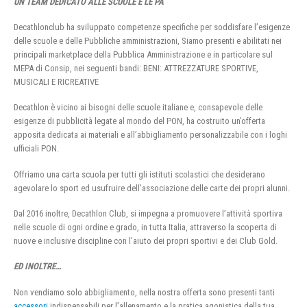
UN TEAM DEDICATO ALLE SCUOLE E LE PA
Decathlonclub ha sviluppato competenze specifiche per soddisfare l’esigenze
delle scuole e delle Pubbliche amministrazioni, Siamo presenti e abilitati nei
principali marketplace della Pubblica Amministrazione e in particolare sul
MEPA di Consip, nei seguenti bandi: BENI: ATTREZZATURE SPORTIVE,
MUSICALI E RICREATIVE
Decathlon è vicino ai bisogni delle scuole italiane e, consapevole delle
esigenze di pubblicità legate al mondo del PON, ha costruito un’offerta
apposita dedicata ai materiali e all’abbigliamento personalizzabile con i loghi
ufficiali PON.
Offriamo una carta scuola per tutti gli istituti scolastici che desiderano
agevolare lo sport ed usufruire dell’associazione delle carte dei propri alunni.
Dal 2016 inoltre, Decathlon Club, si impegna a promuovere l’attività sportiva
nelle scuole di ogni ordine e grado, in tutta Italia, attraverso la scoperta di
nuove e inclusive discipline con l’aiuto dei propri sportivi e dei Club Gold.
ED INOLTRE…
Non vendiamo solo abbigliamento, nella nostra offerta sono presenti tanti
accessori
indispensabili per l’allenamento e la pratica agonistica della tua