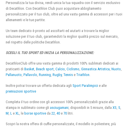
Personalizza la tua divisa, rendi unica la tua squadra con il servizio esclusivo
di Decathlon. Con Decathlon Club puoi acquistare abbigliamento
personalizzato per il tuo club, oltre ad una vasta gamma di accessori per i tuoi
allenamenti e le tue partite.
Un team dedicato è pronto ad ascoltarti ed aiutarti a trovare la miglior
soluzione per il tuo club, garantendoti la miglior qualità prezzo sul mercato,
nel rispetto delle politiche Decathlon.
SCEGLI IL TUO SPORT ED INIZIA LA PERSONALIZZAZIONE:
DecathlonClub offre una vasta gamma di prodotti 100% sublimati dedicati ai
praticanti di
Basket
,
Beach sport
,
Calcio
,
Ciclismo
,
Ginnastica Artistica
,
Nuoto
,
Pallanuoto
,
Pallavolo
,
Running
,
Rugby
,
Tennis
e
Triathlon
.
Inoltre potrai trovare un offerta dedicata agli
Sport Paralimpici
e alle
premiazioni sportive
Completa il tuo ordine con gli accessori 100% personalizzabili grazie alla
stampa in sublimato come gli
asciugamani
, disponibili in 5 misure, dalla
XS
,
S
,
M
,
L
e
XL
, le
borse sportive
da
22
,
40
e
70
litri.
Scopri la nostra offera di cuffie personalizzate, il modello in poliestere, più