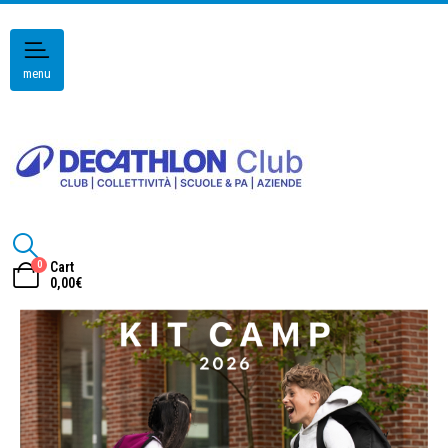
menu
0
Cart
0,00
€