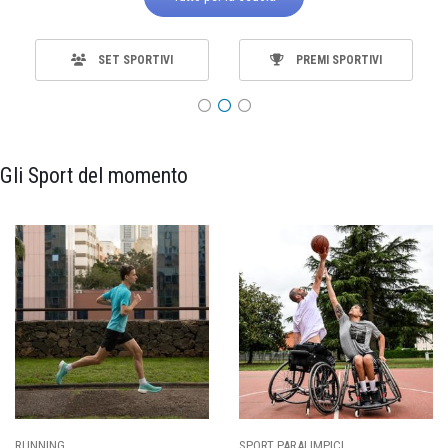
SET SPORTIVI
PREMI SPORTIVI
Gli Sport del momento
CI
CALCIO
BASKET