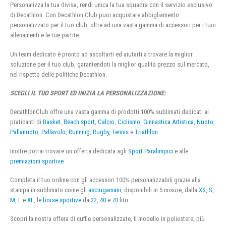
Personalizza la tua divisa, rendi unica la tua squadra con il servizio esclusivo
di Decathlon. Con Decathlon Club puoi acquistare abbigliamento
personalizzato per il tuo club, oltre ad una vasta gamma di accessori per i tuoi
allenamenti e le tue partite.
Un team dedicato è pronto ad ascoltarti ed aiutarti a trovare la miglior
soluzione per il tuo club, garantendoti la miglior qualità prezzo sul mercato,
nel rispetto delle politiche Decathlon.
SCEGLI IL TUO SPORT ED INIZIA LA PERSONALIZZAZIONE:
DecathlonClub offre una vasta gamma di prodotti 100% sublimati dedicati ai
praticanti di
Basket
,
Beach sport
,
Calcio
,
Ciclismo
,
Ginnastica Artistica
,
Nuoto
,
Pallanuoto
,
Pallavolo
,
Running
,
Rugby
,
Tennis
e
Triathlon
.
Inoltre potrai trovare un offerta dedicata agli
Sport Paralimpici
e alle
premiazioni sportive
Completa il tuo ordine con gli accessori 100% personalizzabili grazie alla
stampa in sublimato come gli
asciugamani
, disponibili in 5 misure, dalla
XS
,
S
,
M
,
L
e
XL
, le
borse sportive
da
22
,
40
e
70
litri.
Scopri la nostra offera di cuffie personalizzate, il modello in poliestere, più