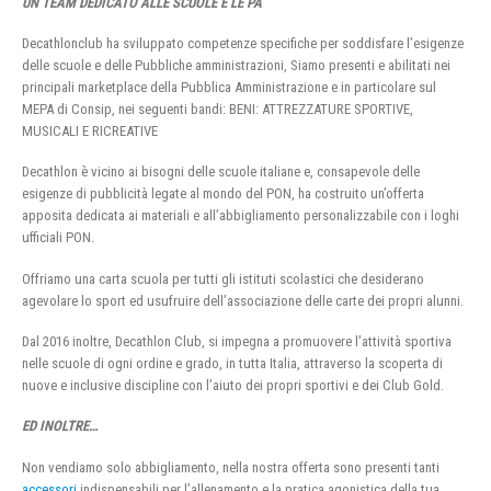
UN TEAM DEDICATO ALLE SCUOLE E LE PA
Decathlonclub ha sviluppato competenze specifiche per soddisfare l’esigenze
delle scuole e delle Pubbliche amministrazioni, Siamo presenti e abilitati nei
principali marketplace della Pubblica Amministrazione e in particolare sul
MEPA di Consip, nei seguenti bandi: BENI: ATTREZZATURE SPORTIVE,
MUSICALI E RICREATIVE
Decathlon è vicino ai bisogni delle scuole italiane e, consapevole delle
esigenze di pubblicità legate al mondo del PON, ha costruito un’offerta
apposita dedicata ai materiali e all’abbigliamento personalizzabile con i loghi
ufficiali PON.
Offriamo una carta scuola per tutti gli istituti scolastici che desiderano
agevolare lo sport ed usufruire dell’associazione delle carte dei propri alunni.
Dal 2016 inoltre, Decathlon Club, si impegna a promuovere l’attività sportiva
nelle scuole di ogni ordine e grado, in tutta Italia, attraverso la scoperta di
nuove e inclusive discipline con l’aiuto dei propri sportivi e dei Club Gold.
ED INOLTRE…
Non vendiamo solo abbigliamento, nella nostra offerta sono presenti tanti
accessori
indispensabili per l’allenamento e la pratica agonistica della tua