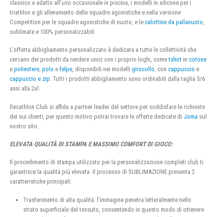
classico e adatto all’uso occasionale in piscina, i modelli in silicone per i
triathlon e gli allenamento delle squadre agonistiche e nella versione
Competition per le squadre agonistiche di nuoto, e le
calottine da pallanuoto
,
sublimate e 100% personalizzabili
L’offerta abbigliamento personalizzato è dedicata a tutte le collettività che
cercano dei prodotti da rendere unici con i proprio loghi, come
tshirt
in
cotone
e
poliestere
,
polo
e
felpe
, disponibili nei modelli
girocollo
, con
cappuccio
e
cappuccio e zip
. Tutti i prodotti abbigliamento sono ordinabili dalla taglia 5/6
anni alla 2xl.
Decathlon Club si affida a partner leader del settore per soddisfare le richieste
dei sui clienti, per questo motivo potrai trovare le offerte dedicate di
Joma
sul
nostro sito.
ELEVATA QUALITÀ DI STAMPA E MASSIMO COMFORT DI GIOCO:
Il procedimento di stampa utilizzato per la personalizzazione completi club ti
garantisce la qualità più elevata. Il processo di SUBLIMAZIONE presenta 2
caratteristiche principali:
Trasferimento di alta qualità: l’immagine penetra letteralmente nello
strato superficiale del tessuto, consentendo in questo modo di ottenere