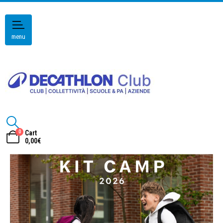
menu
0
Cart
0,00
€