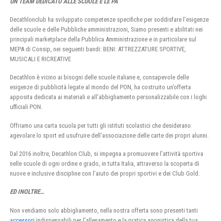
UN TEAM DEDICATO ALLE SCUOLE E LE PA
Decathlonclub ha sviluppato competenze specifiche per soddisfare l’esigenze
delle scuole e delle Pubbliche amministrazioni, Siamo presenti e abilitati nei
principali marketplace della Pubblica Amministrazione e in particolare sul
MEPA di Consip, nei seguenti bandi: BENI: ATTREZZATURE SPORTIVE,
MUSICALI E RICREATIVE
Decathlon è vicino ai bisogni delle scuole italiane e, consapevole delle
esigenze di pubblicità legate al mondo del PON, ha costruito un’offerta
apposita dedicata ai materiali e all’abbigliamento personalizzabile con i loghi
ufficiali PON.
Offriamo una carta scuola per tutti gli istituti scolastici che desiderano
agevolare lo sport ed usufruire dell’associazione delle carte dei propri alunni.
Dal 2016 inoltre, Decathlon Club, si impegna a promuovere l’attività sportiva
nelle scuole di ogni ordine e grado, in tutta Italia, attraverso la scoperta di
nuove e inclusive discipline con l’aiuto dei propri sportivi e dei Club Gold.
ED INOLTRE…
Non vendiamo solo abbigliamento, nella nostra offerta sono presenti tanti
accessori
indispensabili per l’allenamento e la pratica agonistica della tua