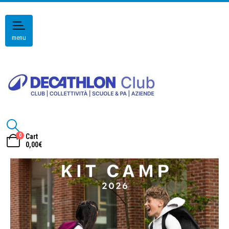
menu
0
Cart
0,00
€