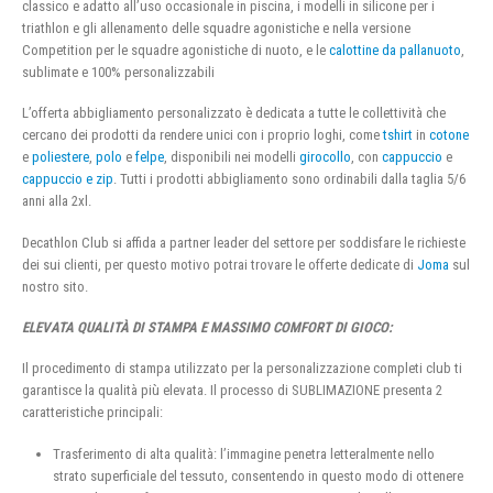
classico e adatto all’uso occasionale in piscina, i modelli in silicone per i
triathlon e gli allenamento delle squadre agonistiche e nella versione
Competition per le squadre agonistiche di nuoto, e le
calottine da pallanuoto
,
sublimate e 100% personalizzabili
L’offerta abbigliamento personalizzato è dedicata a tutte le collettività che
cercano dei prodotti da rendere unici con i proprio loghi, come
tshirt
in
cotone
e
poliestere
,
polo
e
felpe
, disponibili nei modelli
girocollo
, con
cappuccio
e
cappuccio e zip
. Tutti i prodotti abbigliamento sono ordinabili dalla taglia 5/6
anni alla 2xl.
Decathlon Club si affida a partner leader del settore per soddisfare le richieste
dei sui clienti, per questo motivo potrai trovare le offerte dedicate di
Joma
sul
nostro sito.
ELEVATA QUALITÀ DI STAMPA E MASSIMO COMFORT DI GIOCO:
Il procedimento di stampa utilizzato per la personalizzazione completi club ti
garantisce la qualità più elevata. Il processo di SUBLIMAZIONE presenta 2
caratteristiche principali:
Trasferimento di alta qualità: l’immagine penetra letteralmente nello
strato superficiale del tessuto, consentendo in questo modo di ottenere