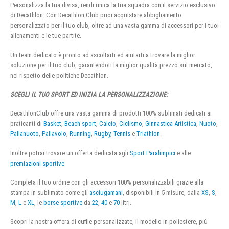
Personalizza la tua divisa, rendi unica la tua squadra con il servizio esclusivo
di Decathlon. Con Decathlon Club puoi acquistare abbigliamento
personalizzato per il tuo club, oltre ad una vasta gamma di accessori per i tuoi
allenamenti e le tue partite.
Un team dedicato è pronto ad ascoltarti ed aiutarti a trovare la miglior
soluzione per il tuo club, garantendoti la miglior qualità prezzo sul mercato,
nel rispetto delle politiche Decathlon.
SCEGLI IL TUO SPORT ED INIZIA LA PERSONALIZZAZIONE:
DecathlonClub offre una vasta gamma di prodotti 100% sublimati dedicati ai
praticanti di
Basket
,
Beach sport
,
Calcio
,
Ciclismo
,
Ginnastica Artistica
,
Nuoto
,
Pallanuoto
,
Pallavolo
,
Running
,
Rugby
,
Tennis
e
Triathlon
.
Inoltre potrai trovare un offerta dedicata agli
Sport Paralimpici
e alle
premiazioni sportive
Completa il tuo ordine con gli accessori 100% personalizzabili grazie alla
stampa in sublimato come gli
asciugamani
, disponibili in 5 misure, dalla
XS
,
S
,
M
,
L
e
XL
, le
borse sportive
da
22
,
40
e
70
litri.
Scopri la nostra offera di cuffie personalizzate, il modello in poliestere, più