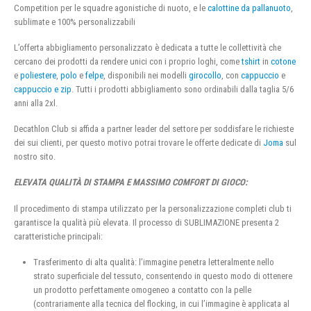
Competition per le squadre agonistiche di nuoto, e le
calottine da pallanuoto
,
sublimate e 100% personalizzabili
L’offerta abbigliamento personalizzato è dedicata a tutte le collettività che
cercano dei prodotti da rendere unici con i proprio loghi, come
tshirt
in
cotone
e
poliestere
,
polo
e
felpe
, disponibili nei modelli
girocollo
, con
cappuccio
e
cappuccio e zip
. Tutti i prodotti abbigliamento sono ordinabili dalla taglia 5/6
anni alla 2xl.
Decathlon Club si affida a partner leader del settore per soddisfare le richieste
dei sui clienti, per questo motivo potrai trovare le offerte dedicate di
Joma
sul
nostro sito.
ELEVATA QUALITÀ DI STAMPA E MASSIMO COMFORT DI GIOCO:
Il procedimento di stampa utilizzato per la personalizzazione completi club ti
garantisce la qualità più elevata. Il processo di SUBLIMAZIONE presenta 2
caratteristiche principali:
Trasferimento di alta qualità: l’immagine penetra letteralmente nello
strato superficiale del tessuto, consentendo in questo modo di ottenere
un prodotto perfettamente omogeneo a contatto con la pelle
(contrariamente alla tecnica del flocking, in cui l’immagine è applicata al