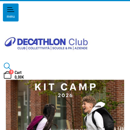
menu
0
Cart
0,00
€