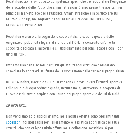
Decathlonclub ha sviluppato competenze specifiche per soddisfare l’esigenze
delle scuole e delle Pubbliche amministrazioni, Siamo presenti e abilitati nei
principali marketplace della Pubblica Amministrazione e in particolare sul
MEPA di Consip, nei seguenti bandi: BENI: ATTREZZATURE SPORTIVE,
MUSICALI E RICREATIVE
Decathlon è vicino ai bisogni delle scuole italiane e, consapevole delle
esigenze di pubblicità legate al mondo del PON, ha costruito un’offerta
apposita dedicata ai materiali e all’abbigliamento personalizzabile con i loghi
ufficiali PON.
Offriamo una carta scuola per tutti gli istituti scolastici che desiderano
agevolare lo sport ed usufruire dell’associazione delle carte dei propri alunni.
Dal 2016 inoltre, Decathlon Club, si impegna a promuovere l’attività sportiva
nelle scuole di ogni ordine e grado, in tutta Italia, attraverso la scoperta di
nuove e inclusive discipline con l’aiuto dei propri sportivi e dei Club Gold.
ED INOLTRE…
Non vendiamo solo abbigliamento, nella nostra offerta sono presenti tanti
accessori
indispensabili per l’allenamento e la pratica agonistica della tua
attività, che non ci è possibile offrirti nella collezione Decathlon. e’ per