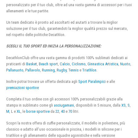
personalizzato per il tuo club, oltre ad una vasta gamma di accessori per i tuoi
allenamenti e le tue partite.
Un team dedicato è pronto ad ascoltarti ed aiutarti a trovare la miglior
soluzione per il tuo club, garantendoti la miglior qualità prezzo sul mercato,
nel rispetto delle politiche Decathlon.
SCEGLI IL TUO SPORT ED INIZIA LA PERSONALIZZAZIONE:
DecathlonClub offre una vasta gamma di prodotti 100% sublimati dedicati ai
praticanti di
Basket
,
Beach sport
,
Calcio
,
Ciclismo
,
Ginnastica Artistica
,
Nuoto
,
Pallanuoto
,
Pallavolo
,
Running
,
Rugby
,
Tennis
e
Triathlon
.
Inoltre potrai trovare un offerta dedicata agli
Sport Paralimpici
e alle
premiazioni sportive
Completa il tuo ordine con gli accessori 100% personalizzabili grazie alla
stampa in sublimato come gli
asciugamani
, disponibili in 5 misure, dalla
XS
,
S
,
M
,
L
e
XL
, le
borse sportive
da
22
,
40
e
70
litri.
Scopri la nostra offera di cuffie personalizzate, il modello in poliestere, più
classico e adatto all’uso occasionale in piscina, i modelli in silicone per i
triathlon e gli allenamento delle squadre agonistiche e nella versione