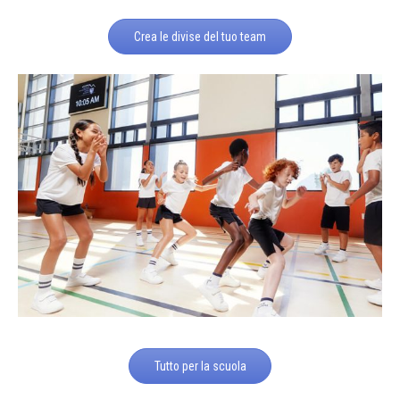
Crea le divise del tuo team
Tutto per la scuola