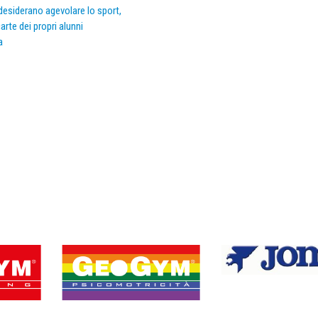
e desiderano agevolare lo sport,
arte dei propri alunni
a