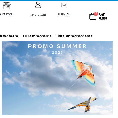
0
Cart
CONTATTACI
AREANEGOZI
IL MIO ACCOUNT
0,00
€
B100-500-900
LINEA R100-500-900
LINEA BB100-300-500-900