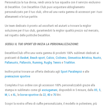
Personalizza la tua divisa, rendi unica la tua squadra con il servizio esclusivo
di Decathlon. Con Decathlon Club puoi acquistare abbigliamento
personalizzato per il tuo club, oltre ad una vasta gamma di accessori per i tuoi
allenamenti e le tue partite.
Un team dedicato è pronto ad ascoltarti ed aiutarti a trovare la miglior
soluzione per il tuo club, garantendoti la miglior qualità prezzo sul mercato,
nel rispetto delle politiche Decathlon.
SCEGLI IL TUO SPORT ED INIZIA LA PERSONALIZZAZIONE:
DecathlonClub offre una vasta gamma di prodotti 100% sublimati dedicati ai
praticanti di
Basket
,
Beach sport
,
Calcio
,
Ciclismo
,
Ginnastica Artistica
,
Nuoto
,
Pallanuoto
,
Pallavolo
,
Running
,
Rugby
,
Tennis
e
Triathlon
.
Inoltre potrai trovare un offerta dedicata agli
Sport Paralimpici
e alle
premiazioni sportive
Completa il tuo ordine con gli accessori 100% personalizzabili grazie alla
stampa in sublimato come gli
asciugamani
, disponibili in 5 misure, dalla
XS
,
S
,
M
,
L
e
XL
, le
borse sportive
da
22
,
40
e
70
litri.
Scopri la nostra offera di cuffie personalizzate, il modello in poliestere, più