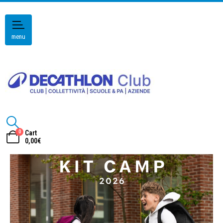
menu
0
Cart
0,00
€