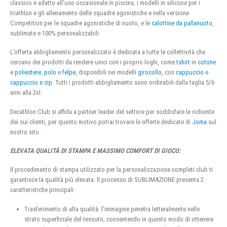
classico e adatto all’uso occasionale in piscina, i modelli in silicone per i
triathlon e gli allenamento delle squadre agonistiche e nella versione
Competition per le squadre agonistiche di nuoto, e le
calottine da pallanuoto
,
sublimate e 100% personalizzabili
L’offerta abbigliamento personalizzato è dedicata a tutte le collettività che
cercano dei prodotti da rendere unici con i proprio loghi, come
tshirt
in
cotone
e
poliestere
,
polo
e
felpe
, disponibili nei modelli
girocollo
, con
cappuccio
e
cappuccio e zip
. Tutti i prodotti abbigliamento sono ordinabili dalla taglia 5/6
anni alla 2xl.
Decathlon Club si affida a partner leader del settore per soddisfare le richieste
dei sui clienti, per questo motivo potrai trovare le offerte dedicate di
Joma
sul
nostro sito.
ELEVATA QUALITÀ DI STAMPA E MASSIMO COMFORT DI GIOCO:
Il procedimento di stampa utilizzato per la personalizzazione completi club ti
garantisce la qualità più elevata. Il processo di SUBLIMAZIONE presenta 2
caratteristiche principali:
Trasferimento di alta qualità: l’immagine penetra letteralmente nello
strato superficiale del tessuto, consentendo in questo modo di ottenere