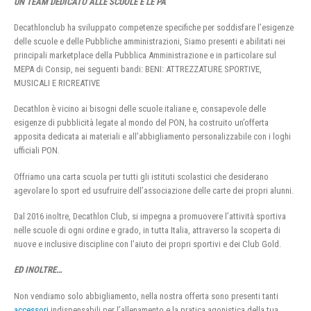
UN TEAM DEDICATO ALLE SCUOLE E LE PA
Decathlonclub ha sviluppato competenze specifiche per soddisfare l’esigenze
delle scuole e delle Pubbliche amministrazioni, Siamo presenti e abilitati nei
principali marketplace della Pubblica Amministrazione e in particolare sul
MEPA di Consip, nei seguenti bandi: BENI: ATTREZZATURE SPORTIVE,
MUSICALI E RICREATIVE
Decathlon è vicino ai bisogni delle scuole italiane e, consapevole delle
esigenze di pubblicità legate al mondo del PON, ha costruito un’offerta
apposita dedicata ai materiali e all’abbigliamento personalizzabile con i loghi
ufficiali PON.
Offriamo una carta scuola per tutti gli istituti scolastici che desiderano
agevolare lo sport ed usufruire dell’associazione delle carte dei propri alunni.
Dal 2016 inoltre, Decathlon Club, si impegna a promuovere l’attività sportiva
nelle scuole di ogni ordine e grado, in tutta Italia, attraverso la scoperta di
nuove e inclusive discipline con l’aiuto dei propri sportivi e dei Club Gold.
ED INOLTRE…
Non vendiamo solo abbigliamento, nella nostra offerta sono presenti tanti
accessori
indispensabili per l’allenamento e la pratica agonistica della tua